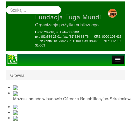
Wyszukiwarka
–
Fundacja Fuga Mundi
wprowadź
poszukiwany
Organizacja pożytku publicznego
zwrot
Lublin 20-218, ul. Hutnicza 20B
tel.: (81)534 26 01, fax: (81)534 83 76 KRS: 0000 106 416
Nr konta: 18124023821111000039019318 NIP: 712-19-
31-563
Strona główna
Główna
O Fundacji
1,5% i darowizny
Możesz pomóc w budowie Ośrodka Rehabilitacyjno-Szkolenio
Nasi Beneficjenci
Ośrodek Reh-Szkol
Sprawozdania