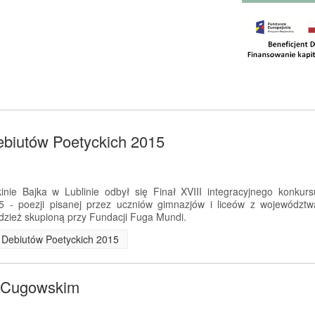
ebiutów Poetyckich 2015
nie Bajka w Lublinie odbył się Finał XVIII integracyjnego konkurs
5 - poezji pisanej przez uczniów gimnazjów i liceów z województw
dzież skupioną przy Fundacji Fuga Mundi.
ch Debiutów Poetyckich 2015
m Cugowskim