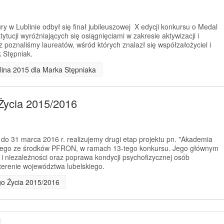
y w Lublinie odbył się finał jubileuszowej X edycji konkursu o Medal
tytucji wyróżniających się osiągnięciami w zakresie aktywizacji i
 poznaliśmy laureatów, wśród których znalazł się współzałożyciel i
 Stępniak.
lina 2015 dla Marka Stępniaka
Życia 2015/2016
 do 31 marca 2016 r. realizujemy drugi etap projektu pn. "Akademia
anego ze środków PFRON, w ramach 13-tego konkursu. Jego głównym
 i niezależności oraz poprawa kondycji psychofizycznej osób
erenie województwa lubelskiego.
go Życia 2015/2016
j