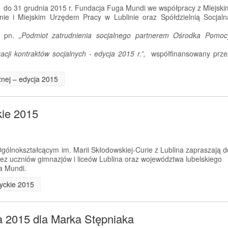
. do 31 grudnia 2015 r. Fundacja Fuga Mundi we współpracy z Miejski
ie i Miejskim Urzędem Pracy w Lublinie oraz Spółdzielnią Socjaln
kt pn.
„Podmiot zatrudnienia socjalnego partnerem Ośrodka Pomoc
cji kontraktów socjalnych - edycja 2015 r.”,
współfinansowany prze
cznej – edycja 2015
kie 2015
ólnokształcącym im. Marii Skłodowskiej-Curie z Lublina zapraszają d
przez uczniów gimnazjów i liceów Lublina oraz województwa lubelskiego
a Mundi.
tyckie 2015
a 2015 dla Marka Stępniaka