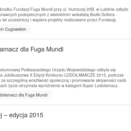
rodku Fundacji Fuga Mundi przy ul. Hutniczej 20B, w Lublinie odbyło
prawnych podopiecznych z wieloletnim wokalistą Budki Suflera -
lat uczestniczy i wspiera projekty realizowane przez Fundację.
ofem Cugowskim
łamacz dla Fuga Mundi
 Kolumnowej Podkarpackiego Urzędu Wojewódzkiego odbyła się
la Jubileuszowa X Edycji Konkursu LODOŁAMACZE 2015, podczas
 za szczególną wrażliwość społeczną i promowanie aktywności osób
ach życia otrzymała wyróżnienie w kategorii Super Lodołamacz.
odołamacz dla Fuga Mundi
ej – edycja 2015