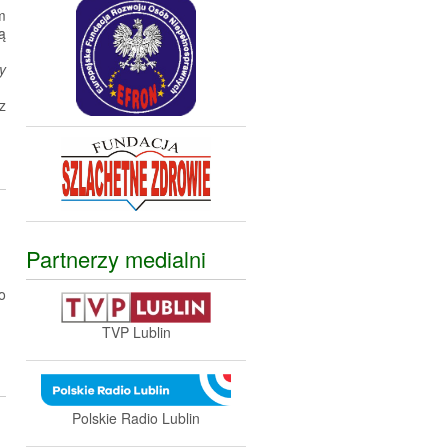
m
ą
y
z
Partnerzy medialni
o
TVP Lublin
Polskie Radio Lublin