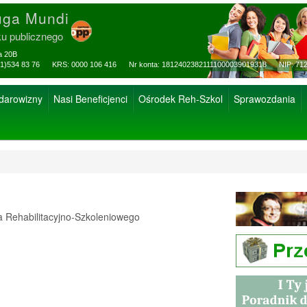
uga Mundi
ku publicznego
za 20B
ax: (81)534 83 76 KRS: 0000 106 416 Nr konta: 18124023821111000039019318 NIP: 712
 darowizny
Nasi Beneficjenci
Ośrodek Reh-Szkol
Sprawozdania
Rehabilitacyjno-Szkoleniowego