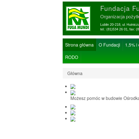
Fundacja F
Organizacja pożyt
Lublin 20-218, ul. Hutnic
tel.: (81)534 26 01, f
Strona główna
O Fundacji
1,5% i
RODO
Główna
Możesz pomóc w budowie Ośrodka 