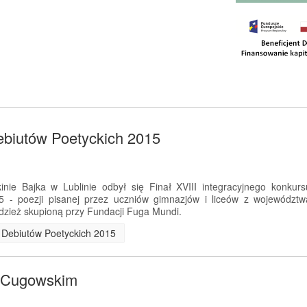
ebiutów Poetyckich 2015
nie Bajka w Lublinie odbył się Finał XVIII integracyjnego konkurs
5 - poezji pisanej przez uczniów gimnazjów i liceów z województw
dzież skupioną przy Fundacji Fuga Mundi.
ch Debiutów Poetyckich 2015
m Cugowskim