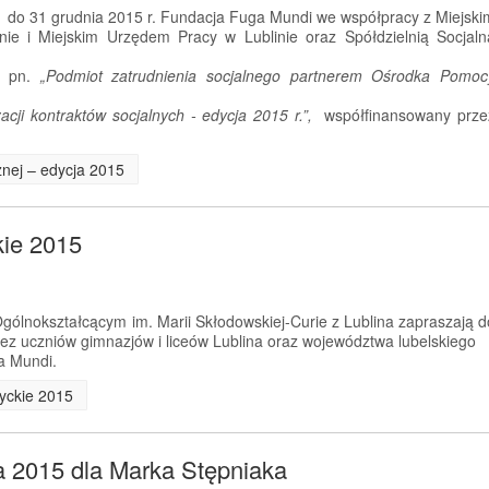
. do 31 grudnia 2015 r. Fundacja Fuga Mundi we współpracy z Miejski
ie i Miejskim Urzędem Pracy w Lublinie oraz Spółdzielnią Socjaln
kt pn.
„Podmiot zatrudnienia socjalnego partnerem Ośrodka Pomoc
cji kontraktów socjalnych - edycja 2015 r.”,
współfinansowany prze
cznej – edycja 2015
kie 2015
ólnokształcącym im. Marii Skłodowskiej-Curie z Lublina zapraszają d
przez uczniów gimnazjów i liceów Lublina oraz województwa lubelskiego
a Mundi.
tyckie 2015
a 2015 dla Marka Stępniaka