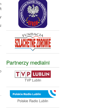
m
ą
y
z
Partnerzy medialni
o
TVP Lublin
Polskie Radio Lublin