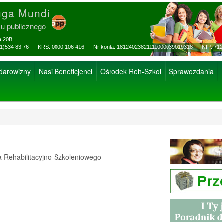
uga Mundi
ku publicznego
za 20B
ax: (81)534 83 76 KRS: 0000 106 416 Nr konta: 18124023821111000039019318 NIP: 712
 darowizny
Nasi Beneficjenci
Ośrodek Reh-Szkol
Sprawozdania
Rehabilitacyjno-Szkoleniowego