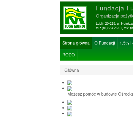
Fundacja F
Organizacja pożyt
Lublin 20-218, ul. Hutnic
tel.: (81)534 26 01, f
Strona główna
O Fundacji
1,5% i
RODO
Główna
Możesz pomóc w budowie Ośrodka 