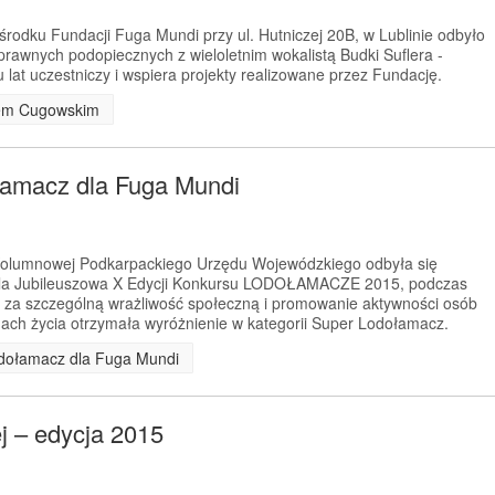
rodku Fundacji Fuga Mundi przy ul. Hutniczej 20B, w Lublinie odbyło
prawnych podopiecznych z wieloletnim wokalistą Budki Suflera -
lat uczestniczy i wspiera projekty realizowane przez Fundację.
ofem Cugowskim
łamacz dla Fuga Mundi
 Kolumnowej Podkarpackiego Urzędu Wojewódzkiego odbyła się
la Jubileuszowa X Edycji Konkursu LODOŁAMACZE 2015, podczas
 za szczególną wrażliwość społeczną i promowanie aktywności osób
ach życia otrzymała wyróżnienie w kategorii Super Lodołamacz.
odołamacz dla Fuga Mundi
ej – edycja 2015