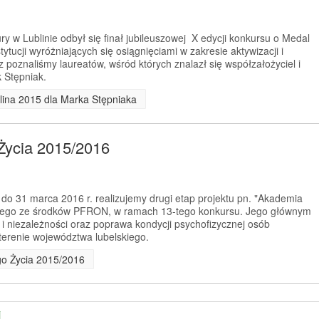
y w Lublinie odbył się finał jubileuszowej X edycji konkursu o Medal
tytucji wyróżniających się osiągnięciami w zakresie aktywizacji i
 poznaliśmy laureatów, wśród których znalazł się współzałożyciel i
 Stępniak.
lina 2015 dla Marka Stępniaka
Życia 2015/2016
 do 31 marca 2016 r. realizujemy drugi etap projektu pn. "Akademia
anego ze środków PFRON, w ramach 13-tego konkursu. Jego głównym
 i niezależności oraz poprawa kondycji psychofizycznej osób
erenie województwa lubelskiego.
go Życia 2015/2016
j