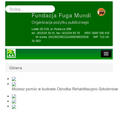
Wyszukiwarka
–
Fundacja Fuga Mundi
wprowadź
poszukiwany
Organizacja pożytku publicznego
zwrot
Lublin 20-218, ul. Hutnicza 20B
tel.: (81)534 26 01, fax: (81)534 83 76 KRS: 0000 106 416
Nr konta: 18124023821111000039019318 NIP: 712-19-
31-563
Strona główna
Główna
O Fundacji
1,5% i darowizny
Możesz pomóc w budowie Ośrodka Rehabilitacyjno-Szkolenio
Nasi Beneficjenci
Ośrodek Reh-Szkol
Sprawozdania