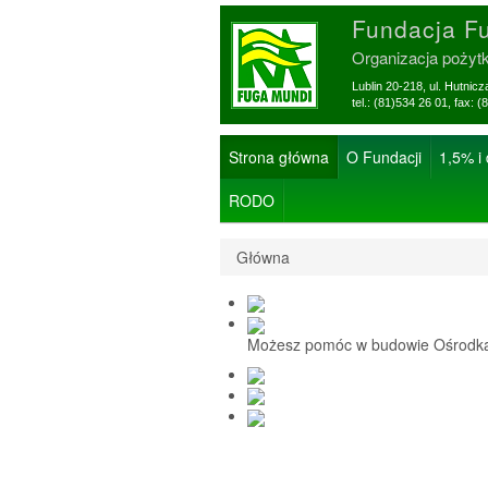
Fundacja F
Organizacja pożyt
Lublin 20-218, ul. Hutnic
tel.: (81)534 26 01, f
Strona główna
O Fundacji
1,5% i
RODO
Główna
Możesz pomóc w budowie Ośrodka 