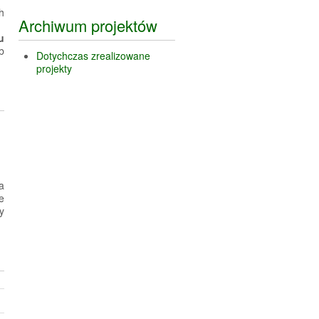
h
Archiwum projektów
u
b
Dotychczas zrealizowane
projekty
a
e
y