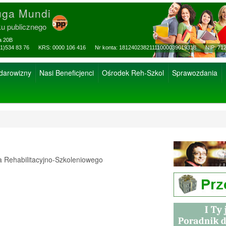
uga Mundi
ku publicznego
za 20B
ax: (81)534 83 76 KRS: 0000 106 416 Nr konta: 18124023821111000039019318 NIP: 712
 darowizny
Nasi Beneficjenci
Ośrodek Reh-Szkol
Sprawozdania
Rehabilitacyjno-Szkoleniowego