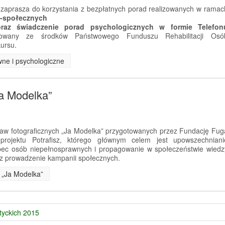
zaprasza do korzystania z bezpłatnych porad realizowanych w ramac
o-społecznych
 oraz świadczenie porad psychologicznych w formie Telefon
nsowany ze środków Państwowego Funduszu Rehabilitacji Osó
ursu.
wne i psychologiczne
Ja Modelka”
aw fotograficznych „Ja Modelka” przygotowanych przez Fundację Fug
rojektu Potrafisz, którego głównym celem jest upowszechniani
ec osób niepełnosprawnych i propagowanie w społeczeństwie wiedz
z prowadzenie kampanii społecznych.
e „Ja Modelka”
tyckich 2015