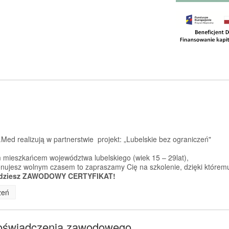
Med realizują w partnerstwie projekt: „Lubelskie bez ograniczeń"
 mieszkańcem województwa lubelskiego (wiek 15 – 29lat),
sponujesz wolnym czasem to zapraszamy Cię na szkolenie, dzięki którem
dziesz ZAWODOWY CERTYFIKAT!
zeń
doświadczenia zawodowego