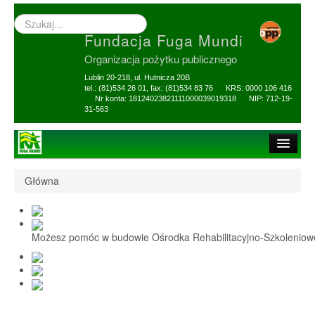
Wyszukiwarka
–
Fundacja Fuga Mundi
wprowadź
poszukiwany
Organizacja pożytku publicznego
zwrot
Lublin 20-218, ul. Hutnicza 20B
tel.: (81)534 26 01, fax: (81)534 83 76 KRS: 0000 106 416
Nr konta: 18124023821111000039019318 NIP: 712-19-
31-563
Strona główna
Główna
O Fundacji
1,5% i darowizny
Możesz pomóc w budowie Ośrodka Rehabilitacyjno-Szkolenio
Nasi Beneficjenci
Ośrodek Reh-Szkol
Sprawozdania