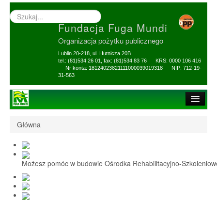
Wyszukiwarka
–
Fundacja Fuga Mundi
wprowadź
poszukiwany
Organizacja pożytku publicznego
zwrot
Lublin 20-218, ul. Hutnicza 20B
tel.: (81)534 26 01, fax: (81)534 83 76 KRS: 0000 106 416
Nr konta: 18124023821111000039019318 NIP: 712-19-
31-563
Strona główna
Główna
O Fundacji
1,5% i darowizny
Możesz pomóc w budowie Ośrodka Rehabilitacyjno-Szkolenio
Nasi Beneficjenci
Ośrodek Reh-Szkol
Sprawozdania