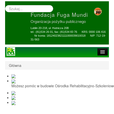
Wyszukiwarka
–
Fundacja Fuga Mundi
wprowadź
poszukiwany
Organizacja pożytku publicznego
zwrot
Lublin 20-218, ul. Hutnicza 20B
tel.: (81)534 26 01, fax: (81)534 83 76 KRS: 0000 106 416
Nr konta: 18124023821111000039019318 NIP: 712-19-
31-563
Strona główna
Główna
O Fundacji
1,5% i darowizny
Możesz pomóc w budowie Ośrodka Rehabilitacyjno-Szkolenio
Nasi Beneficjenci
Ośrodek Reh-Szkol
Sprawozdania