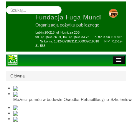
Wyszukiwarka
–
Fundacja Fuga Mundi
wprowadź
poszukiwany
Organizacja pożytku publicznego
zwrot
Lublin 20-218, ul. Hutnicza 20B
tel.: (81)534 26 01, fax: (81)534 83 76 KRS: 0000 106 416
Nr konta: 18124023821111000039019318 NIP: 712-19-
31-563
Strona główna
Główna
O Fundacji
1,5% i darowizny
Możesz pomóc w budowie Ośrodka Rehabilitacyjno-Szkolenio
Nasi Beneficjenci
Ośrodek Reh-Szkol
Sprawozdania