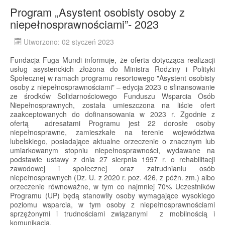
Program „Asystent osobisty osoby z
niepełnosprawnościami”- 2023
Utworzono: 02 styczeń 2023
Fundacja Fuga Mundi informuje, że oferta dotycząca realizacji
usług asystenckich złożona do Ministra Rodziny i Polityki
Społecznej w ramach programu resortowego "Asystent osobisty
osoby z niepełnosprawnościami" – edycja 2023 o sfinansowanie
ze środków Solidarnościowego Funduszu Wsparcia Osób
Niepełnosprawnych, została umieszczona na liście ofert
zaakceptowanych do dofinansowania w 2023 r. Zgodnie z
ofertą adresatami Programu jest 22 dorosłe osoby
niepełnosprawne, zamieszkałe na terenie województwa
lubelskiego, posiadające aktualne orzeczenie o znacznym lub
umiarkowanym stopniu niepełnosprawności, wydawane na
podstawie ustawy z dnia 27 sierpnia 1997 r. o rehabilitacji
zawodowej i społecznej oraz zatrudnianiu osób
niepełnosprawnych (Dz. U. z 2020 r. poz. 426, z późn. zm.) albo
orzeczenie równoważne, w tym co najmniej 70% Uczestników
Programu (UP) będą stanowiły osoby wymagające wysokiego
poziomu wsparcia, w tym osoby z niepełnosprawnościami
sprzężonymi i trudnościami związanymi z mobilnością i
komunikacją.