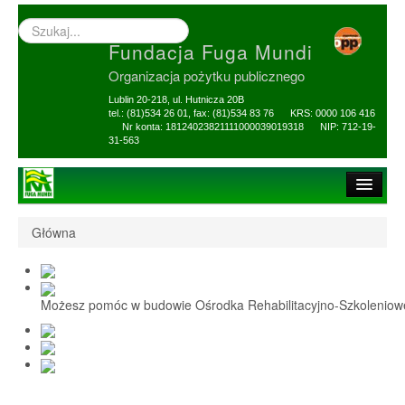
Wyszukiwarka
–
Fundacja Fuga Mundi
wprowadź
poszukiwany
Organizacja pożytku publicznego
zwrot
Lublin 20-218, ul. Hutnicza 20B
tel.: (81)534 26 01, fax: (81)534 83 76 KRS: 0000 106 416
Nr konta: 18124023821111000039019318 NIP: 712-19-
31-563
Strona główna
Główna
O Fundacji
1,5% i darowizny
Możesz pomóc w budowie Ośrodka Rehabilitacyjno-Szkolenio
Nasi Beneficjenci
Ośrodek Reh-Szkol
Sprawozdania