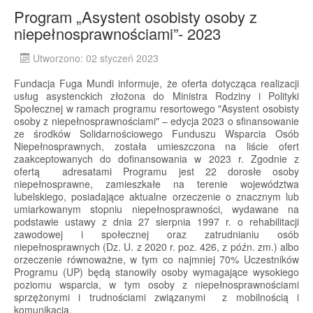
Program „Asystent osobisty osoby z
niepełnosprawnościami”- 2023
Utworzono: 02 styczeń 2023
Fundacja Fuga Mundi informuje, że oferta dotycząca realizacji
usług asystenckich złożona do Ministra Rodziny i Polityki
Społecznej w ramach programu resortowego "Asystent osobisty
osoby z niepełnosprawnościami" – edycja 2023 o sfinansowanie
ze środków Solidarnościowego Funduszu Wsparcia Osób
Niepełnosprawnych, została umieszczona na liście ofert
zaakceptowanych do dofinansowania w 2023 r. Zgodnie z
ofertą adresatami Programu jest 22 dorosłe osoby
niepełnosprawne, zamieszkałe na terenie województwa
lubelskiego, posiadające aktualne orzeczenie o znacznym lub
umiarkowanym stopniu niepełnosprawności, wydawane na
podstawie ustawy z dnia 27 sierpnia 1997 r. o rehabilitacji
zawodowej i społecznej oraz zatrudnianiu osób
niepełnosprawnych (Dz. U. z 2020 r. poz. 426, z późn. zm.) albo
orzeczenie równoważne, w tym co najmniej 70% Uczestników
Programu (UP) będą stanowiły osoby wymagające wysokiego
poziomu wsparcia, w tym osoby z niepełnosprawnościami
sprzężonymi i trudnościami związanymi z mobilnością i
komunikacją.