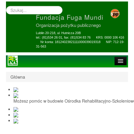
Wyszukiwarka
–
Fundacja Fuga Mundi
wprowadź
poszukiwany
Organizacja pożytku publicznego
zwrot
Lublin 20-218, ul. Hutnicza 20B
tel.: (81)534 26 01, fax: (81)534 83 76 KRS: 0000 106 416
Nr konta: 18124023821111000039019318 NIP: 712-19-
31-563
Strona główna
Główna
O Fundacji
1,5% i darowizny
Możesz pomóc w budowie Ośrodka Rehabilitacyjno-Szkolenio
Nasi Beneficjenci
Ośrodek Reh-Szkol
Sprawozdania