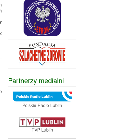
m
ą
y
z
Partnerzy medialni
o
Polskie Radio Lublin
TVP Lublin