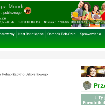
uga Mundi
ku publicznego
za 20B
ax: (81)534 83 76 KRS: 0000 106 416 Nr konta: 18124023821111000039019318 NIP: 712
 darowizny
Nasi Beneficjenci
Ośrodek Reh-Szkol
Sprawozdania
Rehabilitacyjno-Szkoleniowego