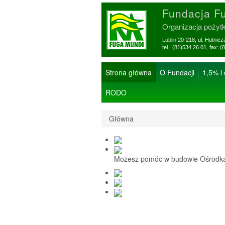
Fundacja F
Organizacja pożyt
Lublin 20-218, ul. Hutnic
tel.: (81)534 26 01, f
Strona główna
O Fundacji
1,5% i
RODO
Główna
Możesz pomóc w budowie Ośrodka 