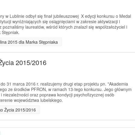
y w Lublinie odbył się finał jubileuszowej X edycji konkursu o Medal
tytucji wyróżniających się osiągnięciami w zakresie aktywizacji i
 poznaliśmy laureatów, wśród których znalazł się współzałożyciel i
 Stępniak.
lina 2015 dla Marka Stępniaka
Życia 2015/2016
 do 31 marca 2016 r. realizujemy drugi etap projektu pn. "Akademia
anego ze środków PFRON, w ramach 13-tego konkursu. Jego głównym
 i niezależności oraz poprawa kondycji psychofizycznej osób
erenie województwa lubelskiego.
go Życia 2015/2016
j