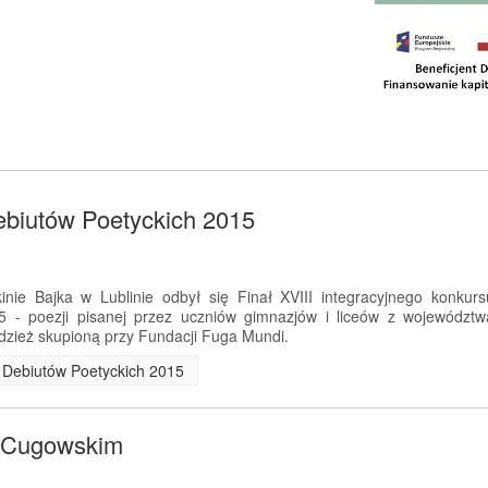
ebiutów Poetyckich 2015
nie Bajka w Lublinie odbył się Finał XVIII integracyjnego konkurs
5 - poezji pisanej przez uczniów gimnazjów i liceów z województw
dzież skupioną przy Fundacji Fuga Mundi.
ch Debiutów Poetyckich 2015
m Cugowskim