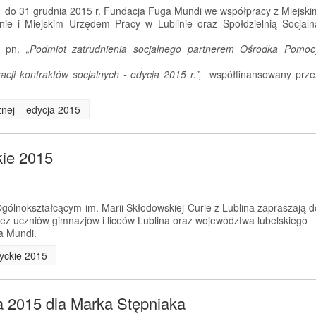
. do 31 grudnia 2015 r. Fundacja Fuga Mundi we współpracy z Miejski
ie i Miejskim Urzędem Pracy w Lublinie oraz Spółdzielnią Socjaln
kt pn.
„Podmiot zatrudnienia socjalnego partnerem Ośrodka Pomoc
cji kontraktów socjalnych - edycja 2015 r.”,
współfinansowany prze
cznej – edycja 2015
kie 2015
ólnokształcącym im. Marii Skłodowskiej-Curie z Lublina zapraszają d
przez uczniów gimnazjów i liceów Lublina oraz województwa lubelskiego
a Mundi.
tyckie 2015
a 2015 dla Marka Stępniaka