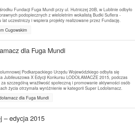
rodku Fundacji Fuga Mundi przy ul. Hutniczej 20B, w Lublinie odbyło
prawnych podopiecznych z wieloletnim wokalistą Budki Suflera -
lat uczestniczy i wspiera projekty realizowane przez Fundację.
ofem Cugowskim
łamacz dla Fuga Mundi
 Kolumnowej Podkarpackiego Urzędu Wojewódzkiego odbyła się
la Jubileuszowa X Edycji Konkursu LODOŁAMACZE 2015, podczas
 za szczególną wrażliwość społeczną i promowanie aktywności osób
ach życia otrzymała wyróżnienie w kategorii Super Lodołamacz.
odołamacz dla Fuga Mundi
ej – edycja 2015