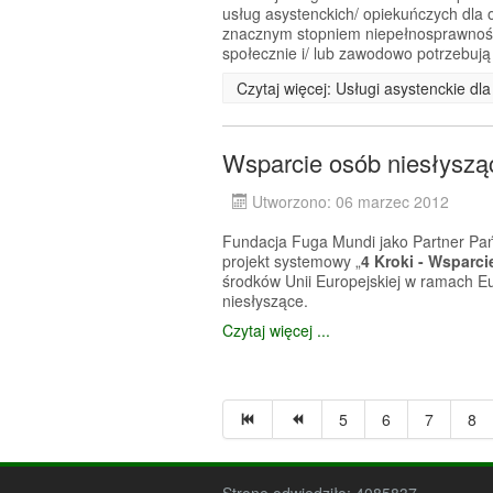
usług asystenckich/ opiekuńczych dl
znacznym stopniem niepełnosprawności
społecznie i/ lub zawodowo potrzebują
Czytaj więcej: Usługi asystenckie d
Wsparcie osób niesłyszą
Utworzono: 06 marzec 2012
Fundacja Fuga Mundi jako Partner Pań
projekt systemowy „
4 Kroki - Wsparci
środków Unii Europejskiej w ramach E
niesłyszące.
Czytaj więcej ...
5
6
7
8