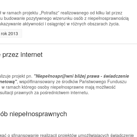
w ramach projektu „Potrafisz” realizowanego od kilku lat przez
u budowanie pozytywnego wizerunku osób z niepełnosprawnością
ukazywanie aktywności i osiągnięć w różnych obszarach życia.
a rok 2013
przez internet
izuje projekt pn.
"
Niepełnospr@wni bliżej prawa - świadczenie
rnetową"
, współfinansowany ze środków Państwowego Funduszu
h, w ramach którego osoby niepełnosprawne mają możliwość
sultacji prawnych za pośrednictwem internetu.
osób niepełnosprawnych
ć o sfinansowanie realizacji projektów umożliwiających świadczenie