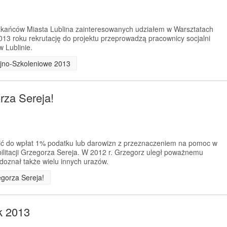
kańców Miasta Lublina zainteresowanych udziałem w Warsztatach
013 roku rekrutację do projektu przeprowadzą pracownicy socjalni
 Lublinie.
cyjno-Szkoleniowe 2013
rza Sereja!
ić do wpłat 1% podatku lub darowizn z przeznaczeniem na pomoc w
bilitacji Grzegorza Sereja. W 2012 r. Grzegorz uległ poważnemu
 doznał także wielu innych urazów.
egorza Sereja!
k 2013