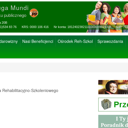
uga Mundi
ku publicznego
za 20B
ax: (81)534 83 76 KRS: 0000 106 416 Nr konta: 18124023821111000039019318 NIP: 712
 darowizny
Nasi Beneficjenci
Ośrodek Reh-Szkol
Sprawozdania
Rehabilitacyjno-Szkoleniowego