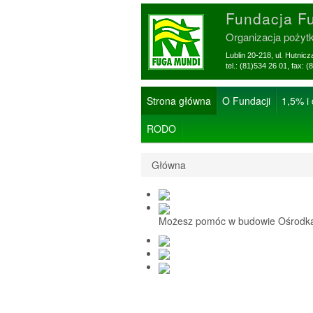
Fundacja F
Organizacja pożyt
Lublin 20-218, ul. Hutnic
tel.: (81)534 26 01, f
Strona główna
O Fundacji
1,5% i
RODO
Główna
Możesz pomóc w budowie Ośrodka 