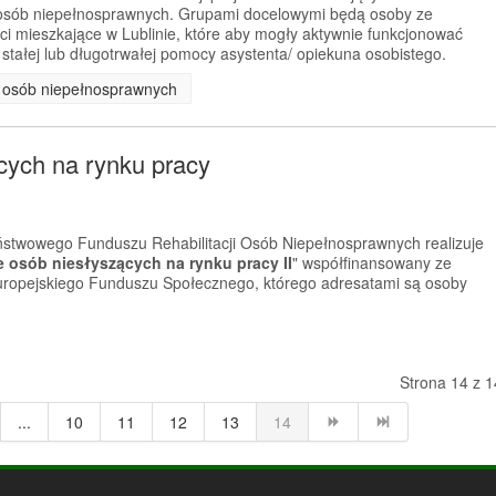
a osób niepełnosprawnych. Grupami docelowymi będą osoby ze
 mieszkające w Lublinie, które aby mogły aktywnie funkcjonować
 stałej lub długotrwałej pomocy asystenta/ opiekuna osobistego.
la osób niepełnosprawnych
cych na rynku pracy
stwowego Funduszu Rehabilitacji Osób Niepełnosprawnych realizuje
e osób niesłyszących na rynku pracy II
" współfinansowany ze
uropejskiego Funduszu Społecznego, którego adresatami są osoby
Strona 14 z 1
...
10
11
12
13
14