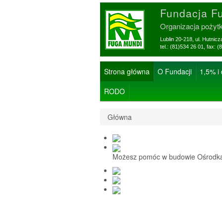
Fundacja F
Organizacja pożyt
Lublin 20-218, ul. Hutnic
tel.: (81)534 26 01, f
Strona główna
O Fundacji
1,5% i
RODO
Główna
Możesz pomóc w budowie Ośrodka 