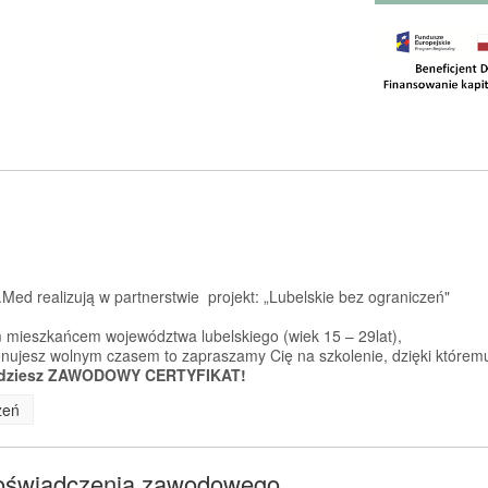
Med realizują w partnerstwie projekt: „Lubelskie bez ograniczeń"
 mieszkańcem województwa lubelskiego (wiek 15 – 29lat),
sponujesz wolnym czasem to zapraszamy Cię na szkolenie, dzięki którem
dziesz ZAWODOWY CERTYFIKAT!
zeń
doświadczenia zawodowego