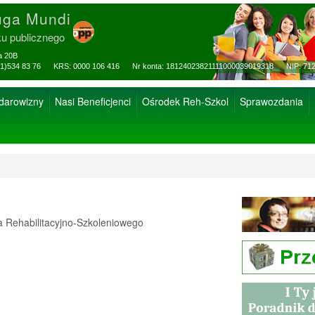
uga Mundi
ku publicznego
za 20B
ax: (81)534 83 76 KRS: 0000 106 416 Nr konta: 18124023821111000039019318 NIP: 712
 darowizny
Nasi Beneficjenci
Ośrodek Reh-Szkol
Sprawozdania
Rehabilitacyjno-Szkoleniowego