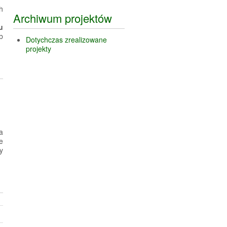
h
Archiwum projektów
u
b
Dotychczas zrealizowane
projekty
a
e
y