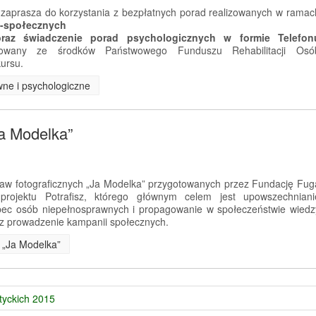
zaprasza do korzystania z bezpłatnych porad realizowanych w ramac
o-społecznych
 oraz świadczenie porad psychologicznych w formie Telefon
nsowany ze środków Państwowego Funduszu Rehabilitacji Osó
ursu.
wne i psychologiczne
Ja Modelka”
aw fotograficznych „Ja Modelka” przygotowanych przez Fundację Fug
rojektu Potrafisz, którego głównym celem jest upowszechniani
ec osób niepełnosprawnych i propagowanie w społeczeństwie wiedz
z prowadzenie kampanii społecznych.
e „Ja Modelka”
tyckich 2015