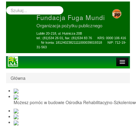
Wyszukiwarka
–
Fundacja Fuga Mundi
wprowadź
poszukiwany
Organizacja pożytku publicznego
zwrot
Lublin 20-218, ul. Hutnicza 20B
tel.: (81)534 26 01, fax: (81)534 83 76 KRS: 0000 106 416
Nr konta: 18124023821111000039019318 NIP: 712-19-
31-563
Strona główna
Główna
O Fundacji
1,5% i darowizny
Możesz pomóc w budowie Ośrodka Rehabilitacyjno-Szkolenio
Nasi Beneficjenci
Ośrodek Reh-Szkol
Sprawozdania