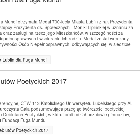
a Mundi otrzymała Medal 700-lecia Miasta Lublin z rąk Prezydenta
astępcy Prezydenta ds. Społecznych - Moniki Lipińskiej w uznaniu za
a oraz zasługi na rzecz jego Mieszkańców, w szczególności za
niepełnosprawnych i wspieranie ich rodzin. Medal został wręczony
ktywności Osób Niepełnosprawnych, odbywających się w siedzibie
ta Lublin dla Fuga Mundi
utów Poetyckich 2017
ferencyjnej CTW-113 Katolickiego Uniwersytetu Lubelskiego przy Al.
ę uroczysta Gala podsumowująca przegląd twórczości poetyckiej
ebiutach Poetyckich, w której brali udział uczniowie gimnazjów,
ni Fundacji Fuga Mundi.
Debiutów Poetyckich 2017