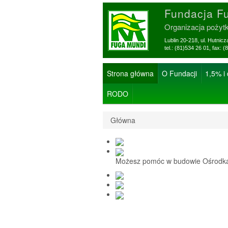
Fundacja F
Organizacja pożyt
Lublin 20-218, ul. Hutnic
tel.: (81)534 26 01, f
Strona główna
O Fundacji
1,5% i
RODO
Główna
Możesz pomóc w budowie Ośrodka 