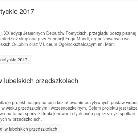
tyckie 2017
, XX edycji Jesiennych Debiutów Poetyckich, przeglądu poezji pisanej
z młodzież skupioną przy Fundacji Fuga Mundi, organizowanych we
skich O/Lublin oraz V Liceum Ogólnokształcącym im. Marii
Poetyckie 2017
w lubelskich przedszkolach
izuje projekt mający na celu kształtowanie pozytywnych postaw wobe
i w wieku przedszkolnym i wczesnoszkolnym. Celem projektu jest także
wa na temat specyfiki funkcjonowania tych osób poprzez cykl spotkań
ych w przedszkolach.
di w lubelskich przedszkolach