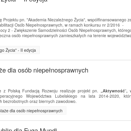
ję Projektu pn. "Akademia Niezależnego Życia", współfinansowanego z
litacji Osób Niepełnosprawnych, w ramach konkursu nr 2/2016 -
ocy 2 - Zwiększenie Samodzielności Osób Niepełnosprawnych, któreg
połeczna osób niepełnosprawnych zamieszkałych na terenie województw
o Życia" - II edycja
aże dla osób niepełnosprawnych
 z Polską Fundacją Rozwoju realizuje projekt pn.
„Aktywność
”
,
eracyjnego Województwa Lubelskiego na lata 2014-2020, któr
h bezrobotnych oraz biernych zawodowo.
i staże dla osób niepełnosprawnych
ublin dla Fuga Mundi