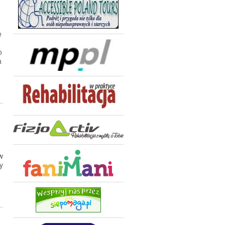
e
o
a
w
y