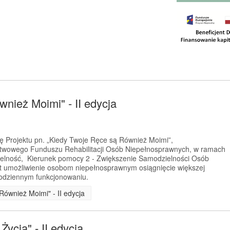
nież Moimi" - II edycja
ję Projektu pn. „Kiedy Twoje Ręce są Również Moimi”,
twowego Funduszu Rehabilitacji Osób Niepełnosprawnych, w ramach
ielność, Kierunek pomocy 2 - Zwiększenie Samodzielności Osób
t umożliwienie osobom niepełnosprawnym osiągnięcie większej
codziennym funkcjonowaniu.
Również Moimi" - II edycja
ycia" - II edycja