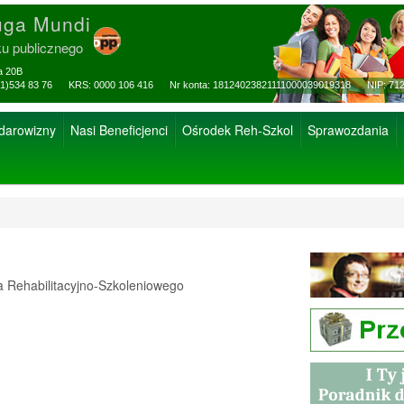
uga Mundi
ku publicznego
za 20B
ax: (81)534 83 76 KRS: 0000 106 416 Nr konta: 18124023821111000039019318 NIP: 712
 darowizny
Nasi Beneficjenci
Ośrodek Reh-Szkol
Sprawozdania
Rehabilitacyjno-Szkoleniowego