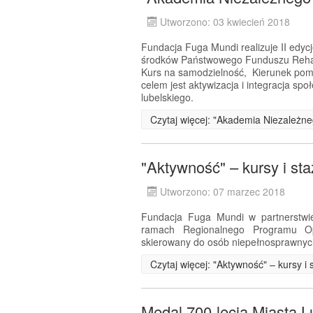
Utworzono: 03 kwiecień 2018
Fundacja Fuga Mundi realizuje II edyc
środków Państwowego Funduszu Rehabi
Kurs na samodzielność, Kierunek pom
celem jest aktywizacja i integracja s
lubelskiego.
Czytaj więcej: "Akademia Niezależneg
"Aktywność" – kursy i st
Utworzono: 07 marzec 2018
Fundacja Fuga Mundi w partnerstwie
ramach Regionalnego Programu Op
skierowany do osób niepełnosprawnyc
Czytaj więcej: "Aktywność" – kursy 
Medal 700-lecia Miasta L