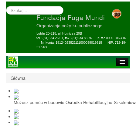
Wyszukiwarka
–
Fundacja Fuga Mundi
wprowadź
poszukiwany
Organizacja pożytku publicznego
zwrot
Lublin 20-218, ul. Hutnicza 20B
tel.: (81)534 26 01, fax: (81)534 83 76 KRS: 0000 106 416
Nr konta: 18124023821111000039019318 NIP: 712-19-
31-563
Strona główna
Główna
O Fundacji
1,5% i darowizny
Możesz pomóc w budowie Ośrodka Rehabilitacyjno-Szkolenio
Nasi Beneficjenci
Ośrodek Reh-Szkol
Sprawozdania