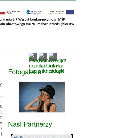
Fotogalerie
y
–
,
ą
a
,
z
Nasi Partnerzy
w
u
i