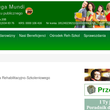
uga Mundi
ku publicznego
za 20B
ax: (81)534 83 76 KRS: 0000 106 416 Nr konta: 18124023821111000039019318 NIP: 712
 darowizny
Nasi Beneficjenci
Ośrodek Reh-Szkol
Sprawozdania
Rehabilitacyjno-Szkoleniowego