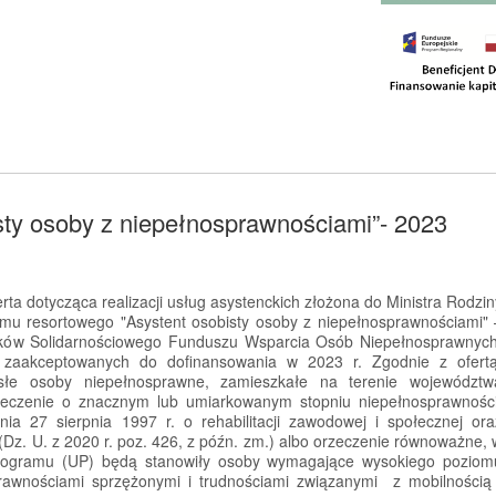
sty osoby z niepełnosprawnościami”- 2023
rta dotycząca realizacji usług asystenckich złożona do Ministra Rodzin
amu resortowego "Asystent osobisty osoby z niepełnosprawnościami" 
dków Solidarnościowego Funduszu Wsparcia Osób Niepełnosprawnych
rt zaakceptowanych do dofinansowania w 2023 r. Zgodnie z ofert
słe osoby niepełnosprawne, zamieszkałe na terenie województw
rzeczenie o znacznym lub umiarkowanym stopniu niepełnosprawności
a 27 sierpnia 1997 r. o rehabilitacji zawodowej i społecznej ora
Dz. U. z 2020 r. poz. 426, z późn. zm.) albo orzeczenie równoważne, 
rogramu (UP) będą stanowiły osoby wymagające wysokiego poziom
rawnościami sprzężonymi i trudnościami związanymi z mobilnością 