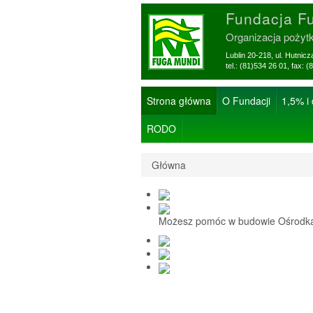
Fundacja F
Organizacja pożyt
Lublin 20-218, ul. Hutnic
tel.: (81)534 26 01, f
Strona główna
O Fundacji
1,5% i
RODO
Główna
Możesz pomóc w budowie Ośrodka 