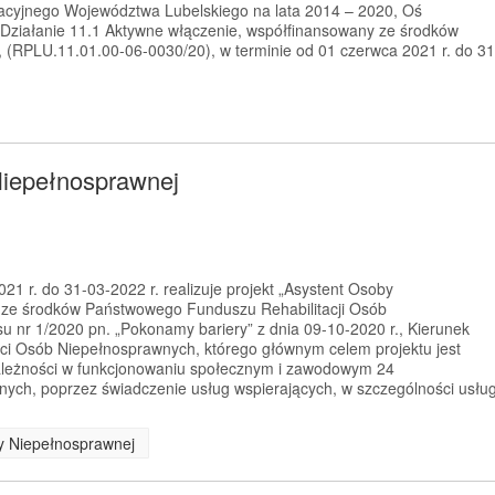
cyjnego Województwa Lubelskiego na lata 2014 – 2020, Oś
 Działanie 11.1 Aktywne włączenie, współfinansowany ze środków
(RPLU.11.01.00-06-0030/20), w terminie od 01 czerwca 2021 r. do 31
Niepełnosprawnej
1 r. do 31-03-2022 r. realizuje projekt „Asystent Osoby
 ze środków Państwowego Funduszu Rehabilitacji Osób
 nr 1/2020 pn. „Pokonamy bariery” z dnia 09-10-2020 r., Kierunek
ci Osób Niepełnosprawnych, którego głównym celem projektu jest
zależności w funkcjonowaniu społecznym i zawodowym 24
ych, poprzez świadczenie usług wspierających, w szczególności usłu
by Niepełnosprawnej