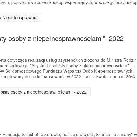
ych, poprzez świadczenie usług wspierających, w szczególności usłu
by Niepełnosprawnej
sty osoby z niepełnosprawnościami”- 2022
rta dotycząca realizacji usług asystenckich złożona do Ministra Rodzin
mu resortowego "Asystent osobisty osoby z niepełnosprawnościami" –
ków Solidarnościowego Funduszu Wsparcia Osób Niepełnosprawnych,
zaakceptowanych do dofinansowania w 2022 r. ale z kwotą o ponad 30%
obisty osoby z niepełnosprawnościami”- 2022
 Fundacją Szlachetne Zdrowie, realizuje projekt „Szansa na zmiany" w