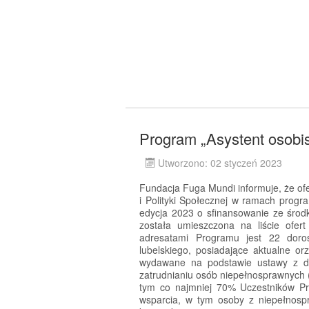
Program „Asystent osobi
Utworzono: 02 styczeń 2023
Fundacja Fuga Mundi informuje, że ofe
i Polityki Społecznej w ramach progr
edycja 2023 o sfinansowanie ze śro
została umieszczona na liście ofe
adresatami Programu jest 22 doro
lubelskiego, posiadające aktualne o
wydawane na podstawie ustawy z dni
zatrudnianiu osób niepełnosprawnych (
tym co najmniej 70% Uczestników P
wsparcia, w tym osoby z niepełnosp