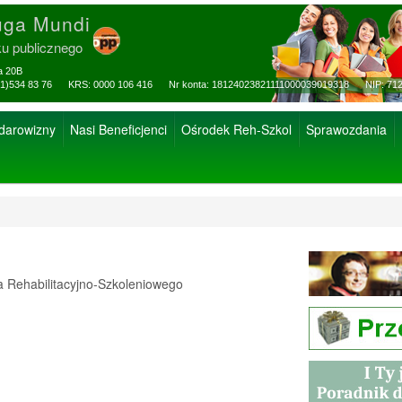
uga Mundi
ku publicznego
za 20B
ax: (81)534 83 76 KRS: 0000 106 416 Nr konta: 18124023821111000039019318 NIP: 712
 darowizny
Nasi Beneficjenci
Ośrodek Reh-Szkol
Sprawozdania
Rehabilitacyjno-Szkoleniowego