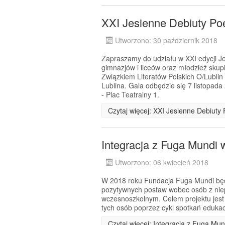
XXI Jesienne Debiuty Po
Utworzono: 30 październik 2018
Zapraszamy do udziału w XXI edycji Je
gimnazjów i liceów oraz młodzież sku
Związkiem Literatów Polskich O/Lublin
Lublina. Gala odbędzie się 7 listopada
- Plac Teatralny 1.
Czytaj więcej: XXI Jesienne Debiuty 
Integracja z Fuga Mundi
Utworzono: 06 kwiecień 2018
W 2018 roku Fundacja Fuga Mundi będz
pozytywnych postaw wobec osób z niep
wczesnoszkolnym. Celem projektu jest 
tych osób poprzez cykl spotkań eduka
Czytaj więcej: Integracja z Fuga Mu