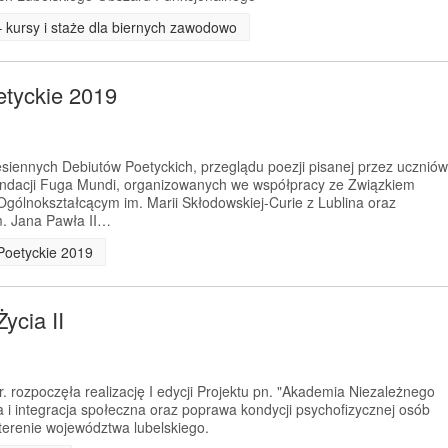
– kursy i staże dla biernych zawodowo
etyckie 2019
siennych Debiutów Poetyckich, przeglądu poezji pisanej przez uczniów
undacji Fuga Mundi, organizowanych we współpracy ze Związkiem
 Ogólnokształcącym im. Marii Skłodowskiej-Curie z Lublina oraz
m. Jana Pawła II…
 Poetyckie 2019
ycia II
 rozpoczęła realizację I edycji Projektu pn. "Akademia Niezależnego
cja i integracja społeczna oraz poprawa kondycji psychofizycznej osób
erenie województwa lubelskiego.