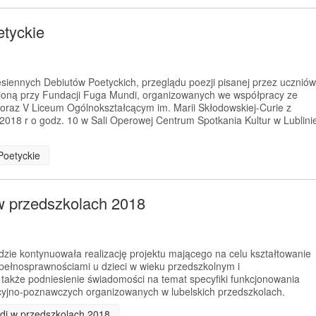
etyckie
siennych Debiutów Poetyckich, przeglądu poezji pisanej przez uczniów
pioną przy Fundacji Fuga Mundi, organizowanych we współpracy ze
 oraz V Liceum Ogólnokształcącym im. Marii Skłodowskiej-Curie z
 2018 r o godz. 10 w Sali Operowej Centrum Spotkania Kultur w Lublini
Poetyckie
 w przedszkolach 2018
ie kontynuowała realizację projektu mającego na celu kształtowanie
ełnosprawnościami u dzieci w wieku przedszkolnym i
także podniesienie świadomości na temat specyfiki funkcjonowania
cyjno-poznawczych organizowanych w lubelskich przedszkolach.
ndi w przedszkolach 2018