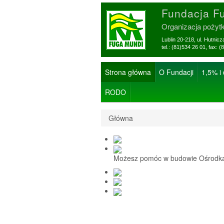
Fundacja F
Organizacja pożyt
Lublin 20-218, ul. Hutnic
tel.: (81)534 26 01, f
Strona główna
O Fundacji
1,5% i
RODO
Główna
Możesz pomóc w budowie Ośrodka 