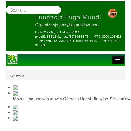
Wyszukiwarka
–
Fundacja Fuga Mundi
wprowadź
poszukiwany
Organizacja pożytku publicznego
zwrot
Lublin 20-218, ul. Hutnicza 20B
tel.: (81)534 26 01, fax: (81)534 83 76 KRS: 0000 106 416
Nr konta: 18124023821111000039019318 NIP: 712-19-
31-563
Strona główna
Główna
O Fundacji
1,5% i darowizny
Możesz pomóc w budowie Ośrodka Rehabilitacyjno-Szkolenio
Nasi Beneficjenci
Ośrodek Reh-Szkol
Sprawozdania