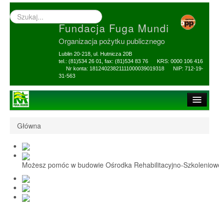
Wyszukiwarka
–
Fundacja Fuga Mundi
wprowadź
poszukiwany
Organizacja pożytku publicznego
zwrot
Lublin 20-218, ul. Hutnicza 20B
tel.: (81)534 26 01, fax: (81)534 83 76 KRS: 0000 106 416
Nr konta: 18124023821111000039019318 NIP: 712-19-
31-563
Strona główna
Główna
O Fundacji
1,5% i darowizny
Możesz pomóc w budowie Ośrodka Rehabilitacyjno-Szkolenio
Nasi Beneficjenci
Ośrodek Reh-Szkol
Sprawozdania