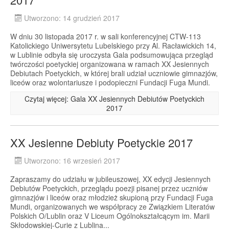
Utworzono: 14 grudzień 2017
W dniu 30 listopada 2017 r. w sali konferencyjnej CTW-113
Katolickiego Uniwersytetu Lubelskiego przy Al. Racławickich 14,
w Lublinie odbyła się uroczysta Gala podsumowująca przegląd
twórczości poetyckiej organizowana w ramach XX Jesiennych
Debiutach Poetyckich, w której brali udział uczniowie gimnazjów,
liceów oraz wolontariusze i podopieczni Fundacji Fuga Mundi.
Czytaj więcej: Gala XX Jesiennych Debiutów Poetyckich
2017
XX Jesienne Debiuty Poetyckie 2017
Utworzono: 16 wrzesień 2017
Zapraszamy do udziału w jubileuszowej, XX edycji Jesiennych
Debiutów Poetyckich, przeglądu poezji pisanej przez uczniów
gimnazjów i liceów oraz młodzież skupioną przy Fundacji Fuga
Mundi, organizowanych we współpracy ze Związkiem Literatów
Polskich O/Lublin oraz V Liceum Ogólnokształcącym im. Marii
Skłodowskiej-Curie z Lublina...