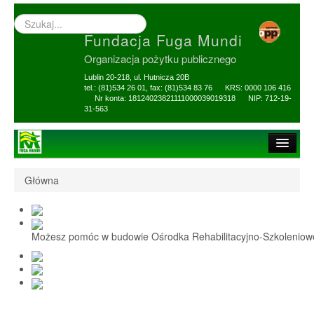
Wyszukiwarka
–
Fundacja Fuga Mundi
wprowadź
poszukiwany
Organizacja pożytku publicznego
zwrot
Lublin 20-218, ul. Hutnicza 20B
tel.: (81)534 26 01, fax: (81)534 83 76 KRS: 0000 106 416
Nr konta: 18124023821111000039019318 NIP: 712-19-
31-563
Strona główna
Główna
O Fundacji
1,5% i darowizny
Możesz pomóc w budowie Ośrodka Rehabilitacyjno-Szkolenio
Nasi Beneficjenci
Ośrodek Reh-Szkol
Sprawozdania