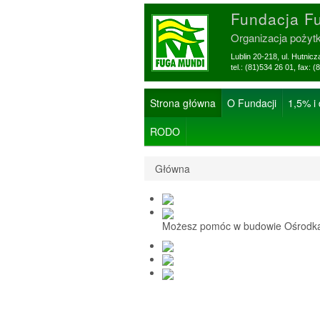
Fundacja F
Organizacja pożyt
Lublin 20-218, ul. Hutnic
tel.: (81)534 26 01, f
Strona główna
O Fundacji
1,5% i
RODO
Główna
Możesz pomóc w budowie Ośrodka 