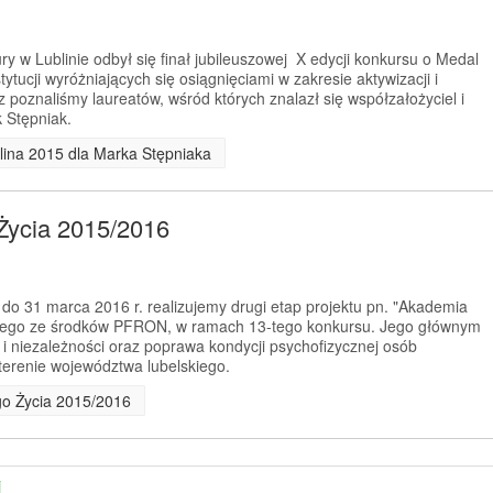
y w Lublinie odbył się finał jubileuszowej X edycji konkursu o Medal
tytucji wyróżniających się osiągnięciami w zakresie aktywizacji i
 poznaliśmy laureatów, wśród których znalazł się współzałożyciel i
 Stępniak.
lina 2015 dla Marka Stępniaka
Życia 2015/2016
 do 31 marca 2016 r. realizujemy drugi etap projektu pn. "Akademia
anego ze środków PFRON, w ramach 13-tego konkursu. Jego głównym
 i niezależności oraz poprawa kondycji psychofizycznej osób
erenie województwa lubelskiego.
go Życia 2015/2016
j