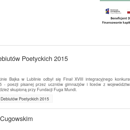
ebiutów Poetyckich 2015
nie Bajka w Lublinie odbył się Finał XVIII integracyjnego konkurs
5 - poezji pisanej przez uczniów gimnazjów i liceów z województw
dzież skupioną przy Fundacji Fuga Mundi.
ch Debiutów Poetyckich 2015
m Cugowskim