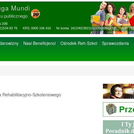
uga Mundi
ku publicznego
za 20B
ax: (81)534 83 76 KRS: 0000 106 416 Nr konta: 18124023821111000039019318 NIP: 712
 darowizny
Nasi Beneficjenci
Ośrodek Reh-Szkol
Sprawozdania
Rehabilitacyjno-Szkoleniowego