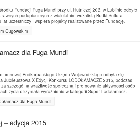
rodku Fundacji Fuga Mundi przy ul. Hutniczej 20B, w Lublinie odbyło
prawnych podopiecznych z wieloletnim wokalistą Budki Suflera -
lat uczestniczy i wspiera projekty realizowane przez Fundację.
ofem Cugowskim
łamacz dla Fuga Mundi
 Kolumnowej Podkarpackiego Urzędu Wojewódzkiego odbyła się
la Jubileuszowa X Edycji Konkursu LODOŁAMACZE 2015, podczas
 za szczególną wrażliwość społeczną i promowanie aktywności osób
ach życia otrzymała wyróżnienie w kategorii Super Lodołamacz.
odołamacz dla Fuga Mundi
ej – edycja 2015