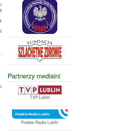
m
ą
y
z
Partnerzy medialni
o
TVP Lublin
Polskie Radio Lublin