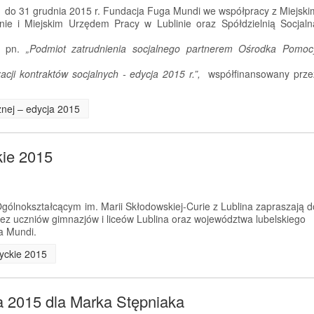
. do 31 grudnia 2015 r. Fundacja Fuga Mundi we współpracy z Miejski
ie i Miejskim Urzędem Pracy w Lublinie oraz Spółdzielnią Socjaln
kt pn.
„Podmiot zatrudnienia socjalnego partnerem Ośrodka Pomoc
cji kontraktów socjalnych - edycja 2015 r.”,
współfinansowany prze
cznej – edycja 2015
kie 2015
ólnokształcącym im. Marii Skłodowskiej-Curie z Lublina zapraszają d
przez uczniów gimnazjów i liceów Lublina oraz województwa lubelskiego
a Mundi.
tyckie 2015
a 2015 dla Marka Stępniaka