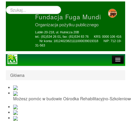
Wyszukiwarka
–
Fundacja Fuga Mundi
wprowadź
poszukiwany
Organizacja pożytku publicznego
zwrot
Lublin 20-218, ul. Hutnicza 20B
tel.: (81)534 26 01, fax: (81)534 83 76 KRS: 0000 106 416
Nr konta: 18124023821111000039019318 NIP: 712-19-
31-563
Strona główna
Główna
O Fundacji
1,5% i darowizny
Możesz pomóc w budowie Ośrodka Rehabilitacyjno-Szkolenio
Nasi Beneficjenci
Ośrodek Reh-Szkol
Sprawozdania