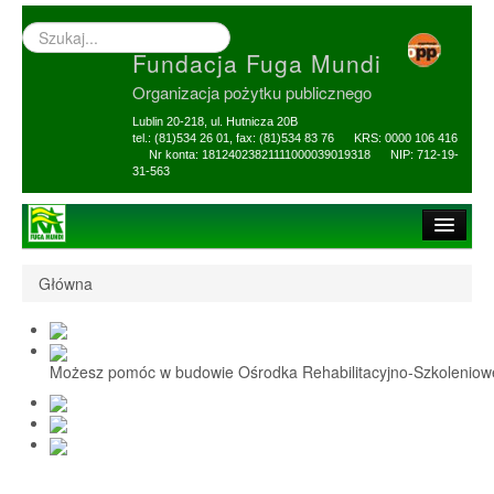
Wyszukiwarka
–
Fundacja Fuga Mundi
wprowadź
poszukiwany
Organizacja pożytku publicznego
zwrot
Lublin 20-218, ul. Hutnicza 20B
tel.: (81)534 26 01, fax: (81)534 83 76 KRS: 0000 106 416
Nr konta: 18124023821111000039019318 NIP: 712-19-
31-563
Strona główna
Główna
O Fundacji
1,5% i darowizny
Możesz pomóc w budowie Ośrodka Rehabilitacyjno-Szkolenio
Nasi Beneficjenci
Ośrodek Reh-Szkol
Sprawozdania