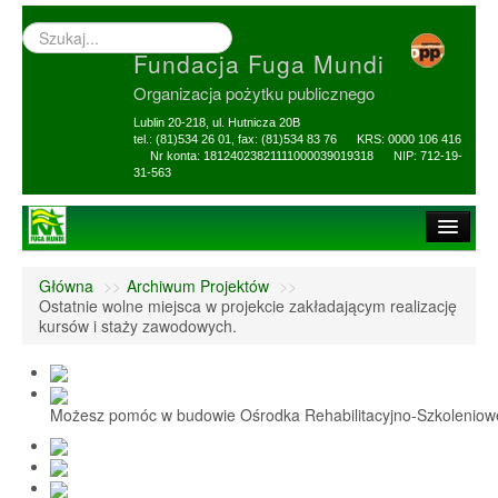
Wyszukiwarka
–
Fundacja Fuga Mundi
wprowadź
poszukiwany
Organizacja pożytku publicznego
zwrot
Lublin 20-218, ul. Hutnicza 20B
tel.: (81)534 26 01, fax: (81)534 83 76 KRS: 0000 106 416
Nr konta: 18124023821111000039019318 NIP: 712-19-
31-563
Strona główna
Główna
>>
Archiwum Projektów
>>
O Fundacji
Ostatnie wolne miejsca w projekcie zakładającym realizację
kursów i staży zawodowych.
1,5% i darowizny
Nasi Beneficjenci
Możesz pomóc w budowie Ośrodka Rehabilitacyjno-Szkolenio
Ośrodek Reh-Szkol
Sprawozdania