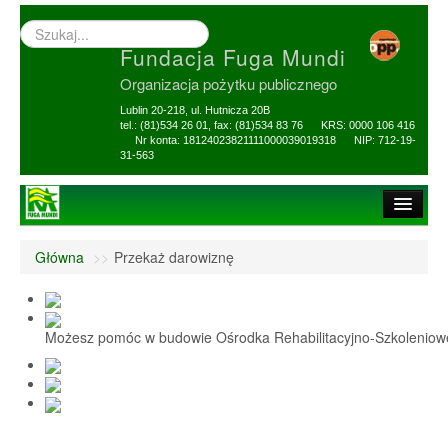
Wyszukiwarka
–
Fundacja Fuga Mundi
wprowadź
poszukiwany
Organizacja pożytku publicznego
zwrot
Lublin 20-218, ul. Hutnicza 20B
tel.: (81)534 26 01, fax: (81)534 83 76 KRS: 0000 106 416
Nr konta: 18124023821111000039019318 NIP: 712-19-
31-563
Strona główna
Główna
>>
Przekaż darowiznę
O Fundacji
1,5% i darowizny
Możesz pomóc w budowie Ośrodka Rehabilitacyjno-Szkolenio
Nasi Beneficjenci
Ośrodek Reh-Szkol
Sprawozdania