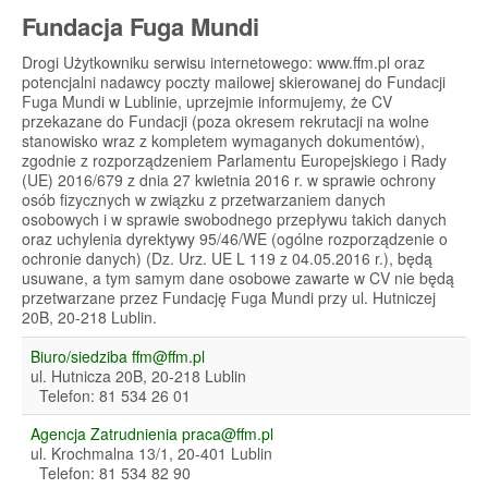
Fundacja Fuga Mundi
Drogi Użytkowniku serwisu internetowego: www.ffm.pl oraz
potencjalni nadawcy poczty mailowej skierowanej do Fundacji
Fuga Mundi w Lublinie, uprzejmie informujemy, że CV
przekazane do Fundacji (poza okresem rekrutacji na wolne
stanowisko wraz z kompletem wymaganych dokumentów),
zgodnie z rozporządzeniem Parlamentu Europejskiego i Rady
(UE) 2016/679 z dnia 27 kwietnia 2016 r. w sprawie ochrony
osób fizycznych w związku z przetwarzaniem danych
osobowych i w sprawie swobodnego przepływu takich danych
oraz uchylenia dyrektywy 95/46/WE (ogólne rozporządzenie o
ochronie danych) (Dz. Urz. UE L 119 z 04.05.2016 r.), będą
usuwane, a tym samym dane osobowe zawarte w CV nie będą
przetwarzane przez Fundację Fuga Mundi przy ul. Hutniczej
20B, 20-218 Lublin.
Biuro/siedziba
ffm@ffm.pl
ul. Hutnicza 20B, 20-218 Lublin
Telefon: 81 534 26 01
Agencja Zatrudnienia
praca@ffm.pl
ul. Krochmalna 13/1, 20-401 Lublin
Telefon: 81 534 82 90