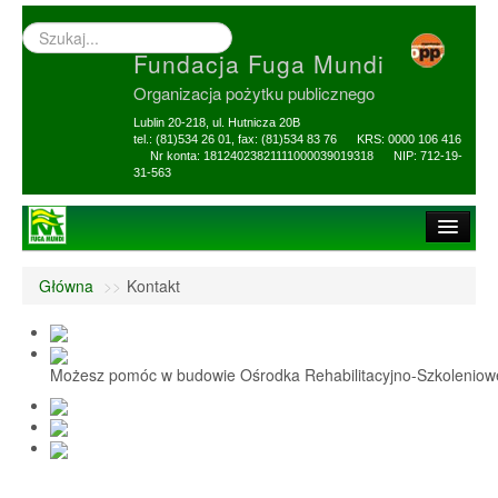
Wyszukiwarka
–
Fundacja Fuga Mundi
wprowadź
poszukiwany
Organizacja pożytku publicznego
zwrot
Lublin 20-218, ul. Hutnicza 20B
tel.: (81)534 26 01, fax: (81)534 83 76 KRS: 0000 106 416
Nr konta: 18124023821111000039019318 NIP: 712-19-
31-563
Strona główna
Główna
>>
Kontakt
O Fundacji
1,5% i darowizny
Możesz pomóc w budowie Ośrodka Rehabilitacyjno-Szkolenio
Nasi Beneficjenci
Ośrodek Reh-Szkol
Sprawozdania