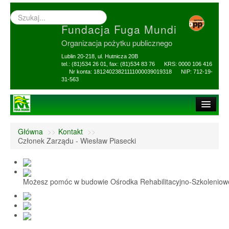
Wyszukiwarka
–
Fundacja Fuga Mundi
wprowadź
poszukiwany
Organizacja pożytku publicznego
zwrot
Lublin 20-218, ul. Hutnicza 20B
tel.: (81)534 26 01, fax: (81)534 83 76 KRS: 0000 106 416
Nr konta: 18124023821111000039019318 NIP: 712-19-
31-563
Strona główna
Główna
>>
Kontakt
>>
O Fundacji
Członek Zarządu - Wiesław Piasecki
1,5% i darowizny
Nasi Beneficjenci
Możesz pomóc w budowie Ośrodka Rehabilitacyjno-Szkolenio
Ośrodek Reh-Szkol
Sprawozdania