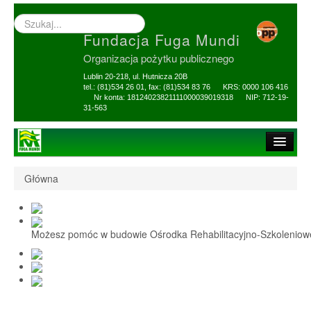
Wyszukiwarka
–
Fundacja Fuga Mundi
wprowadź
poszukiwany
Organizacja pożytku publicznego
zwrot
Lublin 20-218, ul. Hutnicza 20B
tel.: (81)534 26 01, fax: (81)534 83 76 KRS: 0000 106 416
Nr konta: 18124023821111000039019318 NIP: 712-19-
31-563
Strona główna
Główna
O Fundacji
1,5% i darowizny
Możesz pomóc w budowie Ośrodka Rehabilitacyjno-Szkolenio
Nasi Beneficjenci
Ośrodek Reh-Szkol
Sprawozdania