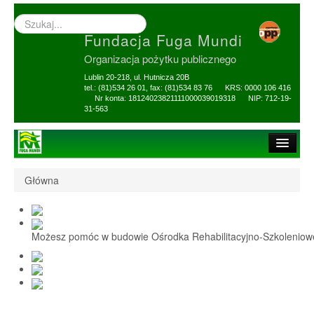
Wyszukiwarka
–
Fundacja Fuga Mundi
wprowadź
poszukiwany
Organizacja pożytku publicznego
zwrot
Lublin 20-218, ul. Hutnicza 20B
tel.: (81)534 26 01, fax: (81)534 83 76 KRS: 0000 106 416
Nr konta: 18124023821111000039019318 NIP: 712-19-
31-563
Strona główna
Główna
O Fundacji
1,5% i darowizny
Możesz pomóc w budowie Ośrodka Rehabilitacyjno-Szkolenio
Nasi Beneficjenci
Ośrodek Reh-Szkol
Sprawozdania