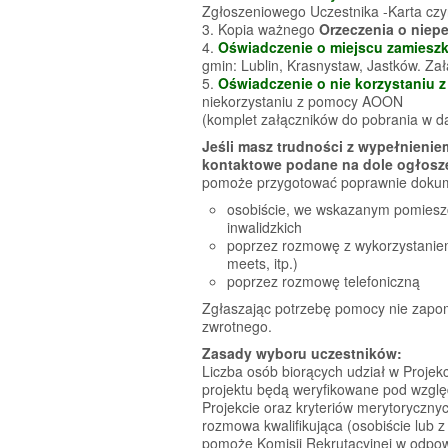
Zgłoszeniowego Uczestnika -Karta czyn
3. Kopia ważnego
Orzeczenia o nie
4.
Oświadczenie o miejscu zamiesz
gmin: Lublin, Krasnystaw, Jastków. Zał
5.
Oświadczenie o nie korzystaniu 
niekorzystaniu z pomocy AOON
(komplet załączników do pobrania w dal
Jeśli masz trudności z wypełnieni
kontaktowe podane na dole ogłosz
pomoże przygotować poprawnie dokum
osobiście, we wskazanym pomieszc
inwalidzkich
poprzez rozmowę z wykorzystanie
meets, itp.)
poprzez rozmowę telefoniczną
Zgłaszając potrzebę pomocy nie zapom
zwrotnego.
Zasady wyboru uczestników:
Liczba osób biorących udział w Projek
projektu będą weryfikowane pod względ
Projekcie oraz kryteriów merytoryczny
rozmowa kwalifikująca (osobiście lub z
pomoże Komisji Rekrutacyjnej w odpow