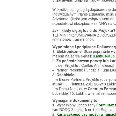
Wszystkie usługi będą dopasowane do 
Indywidualnym Planie Działania, m.in.
Asystenta” (która jest załącznikiem
uczestnikowi ubezpieczenie NNW na cz
Jak i kiedy się zgłosić do Projektu?
TERMIN PRZYJMOWANIA ZGŁOSZEŃ
20.01.2026 – 30.01.2026
Wypełnione i podpisane Dokument
1.
Elektronicznie
: Skan poprawnie wy
mailem na adres e-mail:
d.mitrus@lubli
2.
Za pośrednictwem poczty lub kuri
– Lider Projektu : Caritas Archidiecezj
– Partner Projektu: Fundacja Fuga Mun
3.
Osobiście:
– w Biurze Partnera Projektu (dostęp
Mundi
: ul. Hutnicza 20B, 20-218 Lubl
– w Domu Nadziei, w
Centrum Pomocy
Lubelskiej 15, Lublin, w terminie nabo
Wymagane dokumenty to:
1. Wypełniony i podpisany
Formularz 
tym RODO Załącznik nr 1 do Regulami
2.
Karta zakresu czynności w ramach