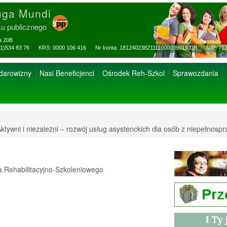
uga Mundi
ku publicznego
za 20B
ax: (81)534 83 76 KRS: 0000 106 416 Nr konta: 18124023821111000039019318 NIP: 712
 darowizny
Nasi Beneficjenci
Ośrodek Reh-Szkol
Sprawozdania
ktywni i niezależni – rozwój usług asystenckich dla osób z niepełnospr
Rehabilitacyjno-Szkoleniowego