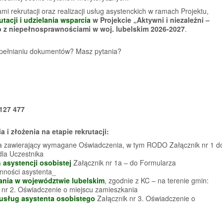
i rekrutacji oraz realizacji usług asystenckich w ramach Projektu,
utacji i udzielania wsparcia
w Projekcie „Aktywni i niezależni –
b z niepełnosprawnościami w woj. lubelskim 2026-2027
.
pełnianiu dokumentów? Masz pytania?
127 477
 i złożenia na etapie rekrutacji:
a zawierający wymagane Oświadczenia, w tym RODO Załącznik nr 1 d
la Uczestnika
 asystencji osobistej
Załącznik nr 1a – do Formularza
ności asystenta_
ania w województwie lubelskim
, zgodnie z KC – na terenie gmin:
k nr 2. Oświadczenie o miejscu zamieszkania
 usług asystenta osobistego
Załącznik nr 3. Oświadczenie o