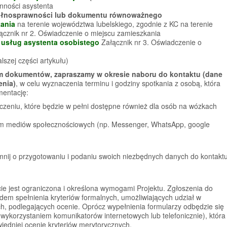
ności asystenta
pełnosprawności lub dokumentu równoważnego
kania
na terenie województwa lubelskiego, zgodnie z KC na terenie
ącznik nr 2. Oświadczenie o miejscu zamieszkania
z usług asystenta osobistego
Załącznik nr 3. Oświadczenie o
szej części artykułu)
em dokumentów, zapraszamy w okresie naboru do kontaktu (dane
enia)
, w celu wyznaczenia terminu i godziny spotkania z osobą, która
entację:
zeniu, które będzie w pełni dostępne również dla osób na wózkach
m mediów społecznościowych (np. Messenger, WhatsApp, google
nij o przygotowaniu i podaniu swoich niezbędnych danych do kontakt
cie jest ograniczona i określona wymogami Projektu. Zgłoszenia do
em spełnienia kryteriów formalnych, umożliwiających udział w
ch, podlegających ocenie. Oprócz wypełnienia formularzy odbędzie się
 wykorzystaniem komunikatorów internetowych lub telefonicznie), która
iedniej ocenie kryteriów merytorycznych.