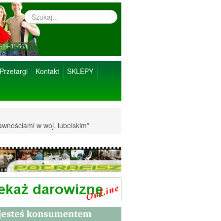
Wyszukiwarka
–
wprowadź
poszukiwany
-19-31-563
zwrot
Przetargi
Kontakt
SKLEPY
awnościami w woj. lubelskim”