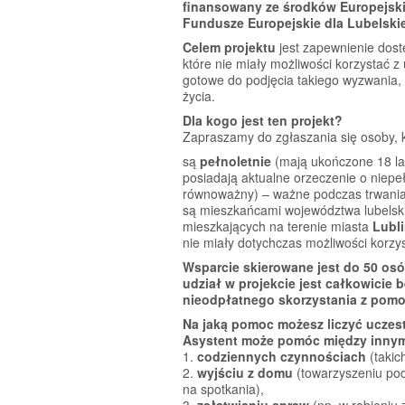
finansowany ze środków Europejsk
Fundusze Europejskie dla Lubelski
Celem projektu
jest zapewnienie dost
które nie miały możliwości korzystać 
gotowe do podjęcia takiego wyzwania,
życia.
Dla kogo jest ten projekt?
Zapraszamy do zgłaszania się osoby, kt
są
pełnoletnie
(mają ukończone 18 lat
posiadają aktualne orzeczenie o niepe
równoważny) – ważne podczas trwania 
są mieszkańcami województwa lubelski
mieszkających na terenie miasta
Lubl
nie miały dotychczas możliwości korzy
Wsparcie skierowane jest do 50 osó
udział w projekcie jest całkowicie
nieodpłatnego skorzystania z pomoc
Na jaką pomoc możesz liczyć uczest
Asystent może pomóc między innym
1.
codziennych czynnościach
(takic
2.
wyjściu z domu
(towarzyszeniu pod
na spotkania),
3.
załatwianiu spraw
(np. w robieniu 