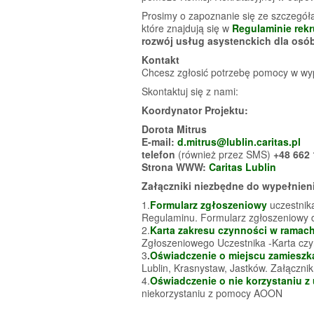
Prosimy o zapoznanie się ze szczegółam
które znajdują się w
Regulaminie rekr
rozwój usług asystenckich dla osó
Kontakt
Chcesz zgłosić potrzebę pomocy w wy
Skontaktuj się z nami:
Koordynator Projektu:
Dorota Mitrus
E-mail:
d.mitrus@lublin.caritas.pl
telefon
(również przez SMS)
+48 662 
Strona WWW:
Caritas Lublin
Załączniki niezbędne do wypełnienia
1.
Formularz zgłoszeniowy
uczestnik
Regulaminu. Formularz zgłoszeniowy d
2.
Karta zakresu czynności w ramach
Zgłoszeniowego Uczestnika -Karta czyn
3
.
Oświadczenie o miejscu zamieszk
Lublin, Krasnystaw, Jastków. Załączni
4.
Oświadczenie o nie korzystaniu z
niekorzystaniu z pomocy AOON