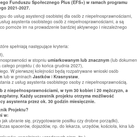
iego Funduszu Społecznego Plus (EFS+) w ramach programu
ego 2021-2027.
ępu do usług asystencji osobistej dla osób z niepełnosprawnościami,
z usług asystenta osobistego osób z niepełnosprawnościami, a są
 co pomoże im na prowadzenie bardziej aktywnego i niezależnego
óre spełniają następujące kryteria:
),
łnosprawności w stopniu
umiarkowanym lub znacznym
(lub dokumen
całego projektu ( do końca grudnia 2027),
ego. W pierwszej kolejności będą rozpatrywane wnioski osób
in
lub w gminach
Jastków
i
Krasnystaw
,
stania z usług asystenta osobistego osoby z niepełnosprawnością.
b z niepełnosprawnościami, w tym 30 kobiet i 20 mężczyzn, a
 bezpłatny. Każdy uczestnik projektu otrzyma możliwość
y asystenta przez ok. 30 godzin miesięcznie.
nik Projektu?
i w:
h jak ubranie się, przygotowanie posiłku czy drobne porządki),
czas spacerów, dojazdów, np. do lekarza, urzędów, kościoła, kina lub
zakupów, wypełnianiu urzędowych pism, itp.).