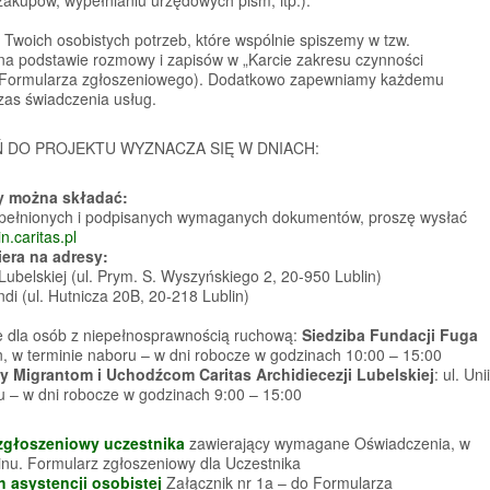
Twoich osobistych potrzeb, które wspólnie spiszemy w tzw.
 na podstawie rozmowy i zapisów w „Karcie zakresu czynności
 do Formularza zgłoszeniowego). Dodatkowo zapewniamy każdemu
as świadczenia usług.
 DO PROJEKTU WYZNACZA SIĘ W DNIACH:
y można składać:
pełnionych i podpisanych wymaganych dokumentów, proszę wysłać
n.caritas.pl
era na adresy:
i Lubelskiej (ul. Prym. S. Wyszyńskiego 2, 20-950 Lublin)
di (ul. Hutnicza 20B, 20-218 Lublin)
ne dla osób z niepełnosprawnością ruchową:
Siedziba Fundacji Fuga
in, w terminie naboru – w dni robocze w godzinach 10:00 – 15:00
 Migrantom i Uchodźcom Caritas Archidiecezji Lubelskiej
: ul. Unii
ru – w dni robocze w godzinach 9:00 – 15:00
zgłoszeniowy uczestnika
zawierający wymagane Oświadczenia, w
nu. Formularz zgłoszeniowy dla Uczestnika
 asystencji osobistej
Załącznik nr 1a – do Formularza