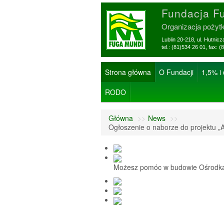
Fundacja F
Organizacja pożyt
Lublin 20-218, ul. Hutnic
tel.: (81)534 26 01, f
Strona główna
O Fundacji
1,5% i
RODO
Główna
>>
News
>>
Ogłoszenie o naborze do projektu „A
Możesz pomóc w budowie Ośrodka 