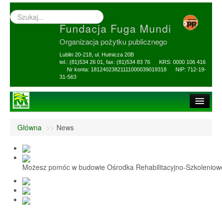
Wyszukiwarka
–
Fundacja Fuga Mundi
wprowadź
poszukiwany
Organizacja pożytku publicznego
zwrot
Lublin 20-218, ul. Hutnicza 20B
tel.: (81)534 26 01, fax: (81)534 83 76 KRS: 0000 106 416
Nr konta: 18124023821111000039019318 NIP: 712-19-
31-563
Strona główna
Główna
>>
News
O Fundacji
1,5% i darowizny
Możesz pomóc w budowie Ośrodka Rehabilitacyjno-Szkolenio
Nasi Beneficjenci
Ośrodek Reh-Szkol
Sprawozdania