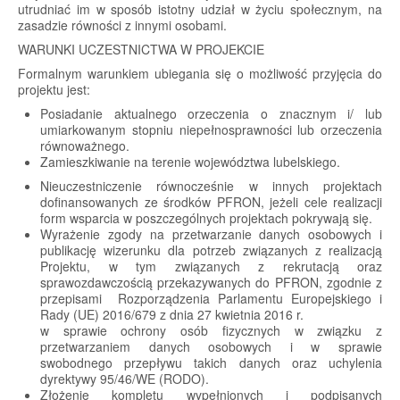
utrudniać im w sposób istotny udział w życiu społecznym, na
zasadzie równości z innymi osobami.
WARUNKI UCZESTNICTWA W PROJEKCIE
Formalnym warunkiem ubiegania się o możliwość przyjęcia do
projektu jest:
Posiadanie aktualnego orzeczenia o znacznym i/ lub
umiarkowanym stopniu niepełnosprawności lub orzeczenia
równoważnego.
Zamieszkiwanie na terenie województwa lubelskiego.
Nieuczestniczenie równocześnie w innych projektach
dofinansowanych ze środków PFRON, jeżeli cele realizacji
form wsparcia w poszczególnych projektach pokrywają się.
Wyrażenie zgody na przetwarzanie danych osobowych i
publikację wizerunku dla potrzeb związanych z realizacją
Projektu, w tym związanych z rekrutacją oraz
sprawozdawczością przekazywanych do PFRON, zgodnie z
przepisami Rozporządzenia Parlamentu Europejskiego i
Rady (UE) 2016/679 z dnia 27 kwietnia 2016 r.
w sprawie ochrony osób fizycznych w związku z
przetwarzaniem danych osobowych i w sprawie
swobodnego przepływu takich danych oraz uchylenia
dyrektywy 95/46/WE (RODO).
Złożenie kompletu wypełnionych i podpisanych