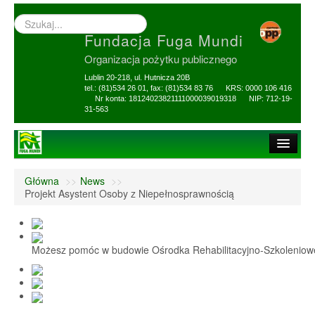
Wyszukiwarka
–
Fundacja Fuga Mundi
wprowadź
poszukiwany
Organizacja pożytku publicznego
zwrot
Lublin 20-218, ul. Hutnicza 20B
tel.: (81)534 26 01, fax: (81)534 83 76 KRS: 0000 106 416
Nr konta: 18124023821111000039019318 NIP: 712-19-
31-563
Strona główna
Główna
>>
News
>>
O Fundacji
Projekt Asystent Osoby z Niepełnosprawnością
1,5% i darowizny
Nasi Beneficjenci
Możesz pomóc w budowie Ośrodka Rehabilitacyjno-Szkolenio
Ośrodek Reh-Szkol
Sprawozdania