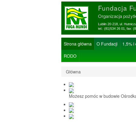
Fundacja F
Organizacja pożyt
Lublin 20-218, ul. Hutnic
tel.: (81)534 26 01, f
Strona główna
O Fundacji
1,5% i
RODO
Główna
Możesz pomóc w budowie Ośrodka 