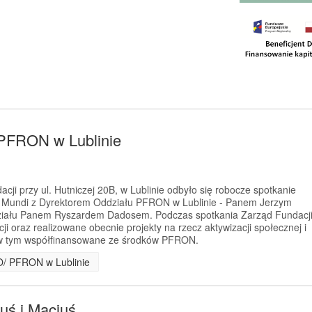
 PFRON w Lublinie
acji przy ul. Hutniczej 20B, w Lublinie odbyło się robocze spotkanie
ga Mundi z Dyrektorem Oddziału PFRON w Lublinie - Panem Jerzym
ziału Panem Ryszardem Dadosem. Podczas spotkania Zarząd Fundacj
cji oraz realizowane obecnie projekty na rzecz aktywizacji społecznej i
w tym współfinansowane ze środków PFRON.
 O/ PFRON w Lublinie
uś i Maciuś