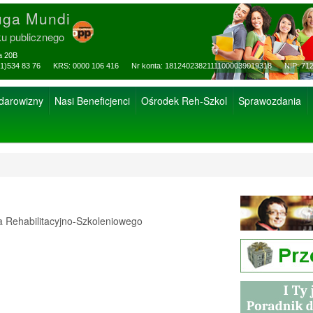
uga Mundi
ku publicznego
za 20B
ax: (81)534 83 76 KRS: 0000 106 416 Nr konta: 18124023821111000039019318 NIP: 712
 darowizny
Nasi Beneficjenci
Ośrodek Reh-Szkol
Sprawozdania
Rehabilitacyjno-Szkoleniowego