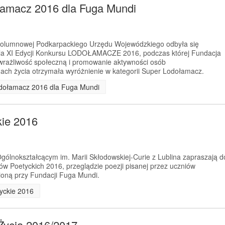
łamacz 2016 dla Fuga Mundi
 Kolumnowej Podkarpackiego Urzędu Wojewódzkiego odbyła się
la XI Edycji Konkursu LODOŁAMACZE 2016, podczas której Fundacja
wrażliwość społeczną i promowanie aktywności osób
ach życia otrzymała wyróżnienie w kategorii Super Lodołamacz.
odołamacz 2016 dla Fuga Mundi
kie 2016
ólnokształcącym im. Marii Skłodowskiej-Curie z Lublina zapraszają d
tów Poetyckich 2016, przeglądzie poezji pisanej przez uczniów
ioną przy Fundacji Fuga Mundi.
tyckie 2016
Życia 2016/2017