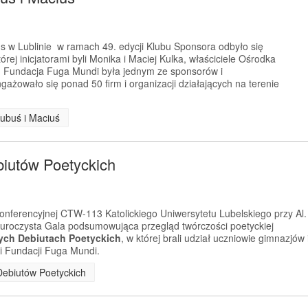
us w Lublinie w ramach 49. edycji Klubu Sponsora odbyło się
rej inicjatorami byli Monika i Maciej Kulka, właściciele Ośrodka
. Fundacja Fuga Mundi była jednym ze sponsorów i
gażowało się ponad 50 firm i organizacji działających na terenie
Kubuś i Maciuś
biutów Poetyckich
konferencyjnej CTW-113 Katolickiego Uniwersytetu Lubelskiego przy Al.
ę uroczysta Gala podsumowująca przegląd twórczości poetyckiej
ych Debiutach Poetyckich
, w której brali udział uczniowie gimnazjów 
ni Fundacji Fuga Mundi.
 Debiutów Poetyckich