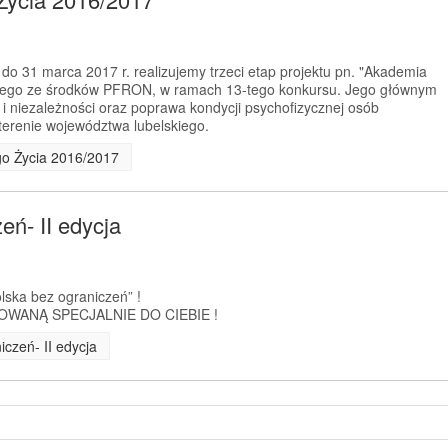
 do 31 marca 2017 r. realizujemy trzeci etap projektu pn. "Akademia
anego ze środków PFRON, w ramach 13-tego konkursu. Jego głównym
 i niezależności oraz poprawa kondycji psychofizycznej osób
erenie województwa lubelskiego.
go Życia 2016/2017
ń- II edycja
olska bez ograniczeń” !
WANĄ SPECJALNIE DO CIEBIE !
czeń- II edycja