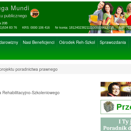
uga Mundi
ku publicznego
za 20B
ax: (81)534 83 76 KRS: 0000 106 416 Nr konta: 18124023821111000039019318 NIP: 712
 darowizny
Nasi Beneficjenci
Ośrodek Reh-Szkol
Sprawozdania
projektu poradnictwa prawnego
Rehabilitacyjno-Szkoleniowego