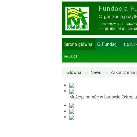
Fundacja F
Organizacja pożyt
Lublin 20-218, ul. Hutnic
tel.: (81)534 26 01, f
Strona główna
O Fundacji
1,5% i
RODO
Główna
>>
News
>>
Zakończenie 
Możesz pomóc w budowie Ośrodka 