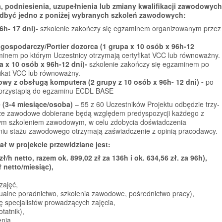
, podniesienia, uzupełnienia lub zmiany kwalifikacji zawodowych
odbyć jedno z poniżej wybranych szkoleń zawodowych:
6h- 17 dni)-
szkolenie zakończy się egzaminem organizowanym przez
ospodarczy/Portier dozorca (1 grupa x 10 osób x 96h-12
inem po którym Uczestnicy otrzymają certyfikat VCC lub równoważny.
a x 10 osób x 96h-12 dni)-
szkolenie zakończy się egzaminem po
fikat VCC lub równoważny.
wy z obsługą komputera (2 grupy z 10 osób x 96h- 12 dni) -
po
y przystąpią do egzaminu ECDL BASE
 (3-4 miesiące/osoba)
– 55 z 60 Uczestników Projektu odbędzie trzy-
że zawodowe dobierane będą względem predyspozycji każdego z
ym szkoleniem zawodowym, w celu zdobycia doświadczenia
iu stażu zawodowego otrzymają zaświadczenie z opinią pracodawcy.
ł w projekcie przewidziane jest:
 zł/h netto, razem ok. 899,02 zł za 136h i ok. 634,56 zł. za 96h),
ł netto/miesiąc),
zajęć,
ualne poradnictwo, szkolenia zawodowe, pośrednictwo pracy),
ę specjalistów prowadzących zajęcia,
tatnik),
nia,