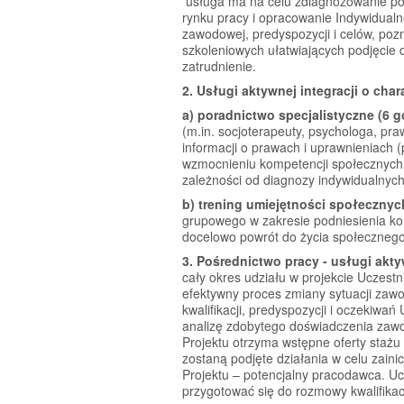
usługa ma na celu zdiagnozowanie po
rynku pracy i opracowanie Indywidualn
zawodowej, predyspozycji i celów, poz
szkoleniowych ułatwiających podjęcie 
zatrudnienie.
2. Usługi aktywnej integracji o cha
a) poradnictwo specjalistyczne (6 
(m.in. socjoterapeuty, psychologa, pra
informacji o prawach i uprawnieniach 
wzmocnieniu kompetencji społecznych,
zależności od diagnozy indywidualnych
b) trening umiejętności społecznych
grupowego w zakresie podniesienia ko
docelowo powrót do życia społecznego
3. Pośrednictwo pracy - usługi akt
cały okres udziału w projekcie Uczestn
efektywny proces zmiany sytuacji zawo
kwalifikacji, predyspozycji i oczekiwa
analizę zdobytego doświadczenia zawo
Projektu otrzyma wstępne oferty staż
zostaną podjęte działania w celu zaini
Projektu – potencjalny pracodawca. U
przygotować się do rozmowy kwalifikacy