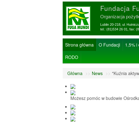
Fundacja F
Organizacja pożyt
Lublin 20-218, ul. Hutnic
tel.: (81)534 26 01, f
Strona główna
O Fundacji
1,5% i
RODO
Główna
>>
News
>>
"Kuźnia aktyw
Możesz pomóc w budowie Ośrodka 