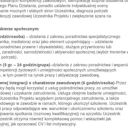
siadanych kompetencji zawodowych, identyfikację stopnia oddalenia o
ego Planu Działania, ponadto ustalenie indywidualnej oceny
nanie mocnych i słabych stron Uczestnika, diagnoza potrzeb
decyzji zawodowej Uczestnika Projektu i zwiększenie szans na
rakterze społecznym:
godzin/osoba)
– działania z zakresu poradnictwa specjalistycznego
wnika, mediatora) oraz jako element uzupełniający – udzielanie
(poradnictwo prawne i obywatelskie), służące przywróceniu lub
 zaradności, samodzielności i aktywności społecznej (wybór trenerów 
 potrzeb).
 (5 gr. – 24 godzin/grupa)
–działania z zakresu poradnictwa i wsparci
mpetencji życiowych i umiejętności społecznych umożliwiających
, w tym powrót na rynek pracy i aktywizację zawodową.
ywnej integracji o charakterze zawodowym (6 godzin/osoba)
-Przez
icy będą mogli korzystać z usług pośrednictwa pracy, co umożliwi
dowej i uzyskanie zatrudnienia. Usługa obejmie badanie umiejętności,
ń Uczestnika Projektu względem potencjalnego zatrudnienia, a także
dowego w zawodzie w ramach, którego ukończył szkolenie. Uczestnik
u i pracy odpowiadające ww. warunków i ukończonemu szkoleniu oraz
cjowania spotkania (rozmowy kwalifikacyjnej) na szczeblu Uczestnik
czestnik otrzyma również kompleksową pomoc i wskazówki jak
jnej, jak opracować CV i list motywacyjny.