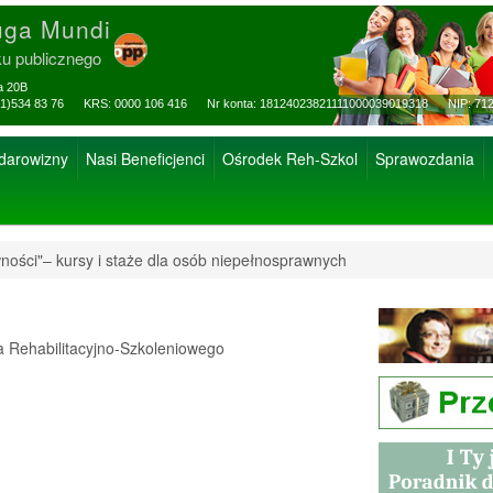
uga Mundi
ku publicznego
za 20B
ax: (81)534 83 76 KRS: 0000 106 416 Nr konta: 18124023821111000039019318 NIP: 712
 darowizny
Nasi Beneficjenci
Ośrodek Reh-Szkol
Sprawozdania
ności"– kursy i staże dla osób niepełnosprawnych
Rehabilitacyjno-Szkoleniowego