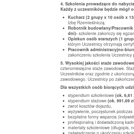
4. Szkolenia prowadzące do nabycia
Każdy z uczestników będzie mógł 
Kucharz (2 grupy x 10 osób x 13
Izbę Rzemieślniczą.
Robotnik budowlany/Pracownik g
dni)-
szkolenie zakończy się egzam
Opiekun osób starszych (1 grup
którym Uczestnicy otrzymają certy
Pracownik administracyjno-biuro
zakończeniu szkolenia Uczestnic
5. Wysokiej jakości staże zawodowe
czteromiesięzne staże zawodowe. Sta
Uczestników oraz zgodnie z ukończon
zawodowego. Uczestnicy po zakończen
Dla wszystkich osób biorących udzia
stypendium szkoleniowe
(ok. 6,61
stypendium stażowe
(ok. 991,69 z
zwrot kosztów dojazdu,
wyżywienie, poczęstunek podczas 
bezpłatne formy wsparcia (indywid
profesjonalną i doświadczoną kadr
materiały szkoleniowe (długopis, no
zaświadczenie o ukończeniu szkole