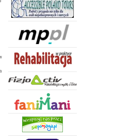
d
w
a