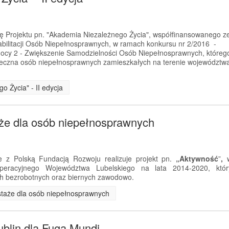
ję Projektu pn. "Akademia Niezależnego Życia", współfinansowanego z
litacji Osób Niepełnosprawnych, w ramach konkursu nr 2/2016 -
ocy 2 - Zwiększenie Samodzielności Osób Niepełnosprawnych, któreg
połeczna osób niepełnosprawnych zamieszkałych na terenie województw
o Życia" - II edycja
aże dla osób niepełnosprawnych
 z Polską Fundacją Rozwoju realizuje projekt pn.
„Aktywność
”
,
eracyjnego Województwa Lubelskiego na lata 2014-2020, któr
h bezrobotnych oraz biernych zawodowo.
i staże dla osób niepełnosprawnych
ublin dla Fuga Mundi