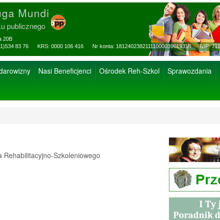
uga Mundi
ku publicznego
za 20B
ax: (81)534 83 76 KRS: 0000 106 416 Nr konta: 18124023821111000039019318 NIP: 712
 darowizny
Nasi Beneficjenci
Ośrodek Reh-Szkol
Sprawozdania
Rehabilitacyjno-Szkoleniowego