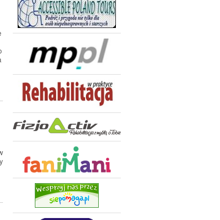
e
o
a
w
y