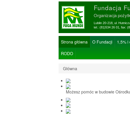
Fundacja F
Organizacja pożyt
Lublin 20-218, ul. Hutnic
tel.: (81)534 26 01, f
Strona główna
O Fundacji
1,5% i
RODO
Główna
Możesz pomóc w budowie Ośrodka 