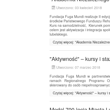
Utworzono: 03 kwiecień 2018
Fundacja Fuga Mundi realizuje II edyc
środków Państwowego Funduszu Rehabi
Kurs na samodzielność, Kierunek pom
celem jest aktywizacja i integracja s
lubelskiego.
Czytaj więcej: "Akademia Niezależneg
"Aktywność" – kursy i st
Utworzono: 07 marzec 2018
Fundacja Fuga Mundi w partnerstwie
ramach Regionalnego Programu Op
skierowany do osób niepełnosprawnyc
Czytaj więcej: "Aktywność" – kursy 
Medal 700-lecia Miasta L