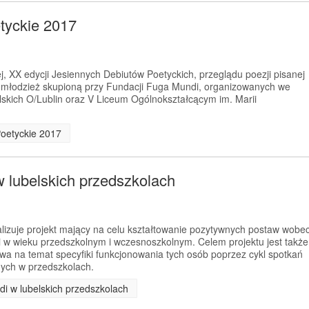
tyckie 2017
, XX edycji Jesiennych Debiutów Poetyckich, przeglądu poezji pisanej
z młodzież skupioną przy Fundacji Fuga Mundi, organizowanych we
skich O/Lublin oraz V Liceum Ogólnokształcącym im. Marii
Poetyckie 2017
w lubelskich przedszkolach
izuje projekt mający na celu kształtowanie pozytywnych postaw wobe
i w wieku przedszkolnym i wczesnoszkolnym. Celem projektu jest także
wa na temat specyfiki funkcjonowania tych osób poprzez cykl spotkań
ych w przedszkolach.
di w lubelskich przedszkolach