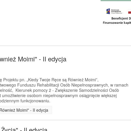
nież Moimi" - II edycja
ję Projektu pn. „Kiedy Twoje Ręce są Również Moimi”,
twowego Funduszu Rehabilitacji Osób Niepełnosprawnych, w ramach
ielność, Kierunek pomocy 2 - Zwiększenie Samodzielności Osób
t umożliwienie osobom niepełnosprawnym osiągnięcie większej
codziennym funkcjonowaniu.
Również Moimi" - II edycja
ycia" - II edycja