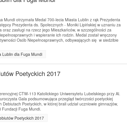
a Mundi otrzymała Medal 700-lecia Miasta Lublin z rąk Prezydenta
astępcy Prezydenta ds. Społecznych - Moniki Lipińskiej w uznaniu za
a oraz zasługi na rzecz jego Mieszkańców, w szczególności za
niepełnosprawnych i wspieranie ich rodzin. Medal został wręczony
ktywności Osób Niepełnosprawnych, odbywających się w siedzibie
ta Lublin dla Fuga Mundi
utów Poetyckich 2017
ferencyjnej CTW-113 Katolickiego Uniwersytetu Lubelskiego przy Al.
ę uroczysta Gala podsumowująca przegląd twórczości poetyckiej
ebiutach Poetyckich, w której brali udział uczniowie gimnazjów,
ni Fundacji Fuga Mundi.
Debiutów Poetyckich 2017