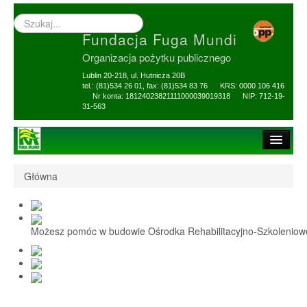
Wyszukiwarka
–
Fundacja Fuga Mundi
wprowadź
poszukiwany
Organizacja pożytku publicznego
zwrot
Lublin 20-218, ul. Hutnicza 20B
tel.: (81)534 26 01, fax: (81)534 83 76 KRS: 0000 106 416
Nr konta: 18124023821111000039019318 NIP: 712-19-
31-563
Strona główna
Główna
O Fundacji
1,5% i darowizny
Możesz pomóc w budowie Ośrodka Rehabilitacyjno-Szkolenio
Nasi Beneficjenci
Ośrodek Reh-Szkol
Sprawozdania