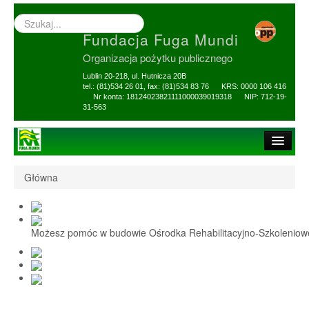
Wyszukiwarka
–
Fundacja Fuga Mundi
wprowadź
poszukiwany
Organizacja pożytku publicznego
zwrot
Lublin 20-218, ul. Hutnicza 20B
tel.: (81)534 26 01, fax: (81)534 83 76 KRS: 0000 106 416
Nr konta: 18124023821111000039019318 NIP: 712-19-
31-563
Strona główna
Główna
O Fundacji
1,5% i darowizny
Możesz pomóc w budowie Ośrodka Rehabilitacyjno-Szkolenio
Nasi Beneficjenci
Ośrodek Reh-Szkol
Sprawozdania