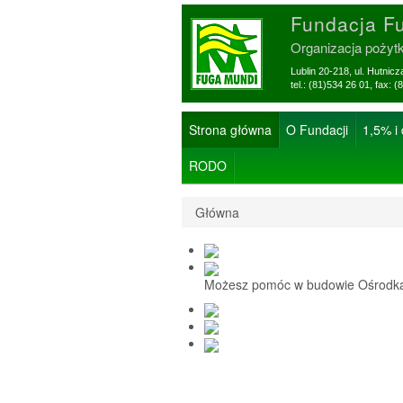
Fundacja F
Organizacja pożyt
Lublin 20-218, ul. Hutnic
tel.: (81)534 26 01, f
Strona główna
O Fundacji
1,5% i
RODO
Główna
Możesz pomóc w budowie Ośrodka 