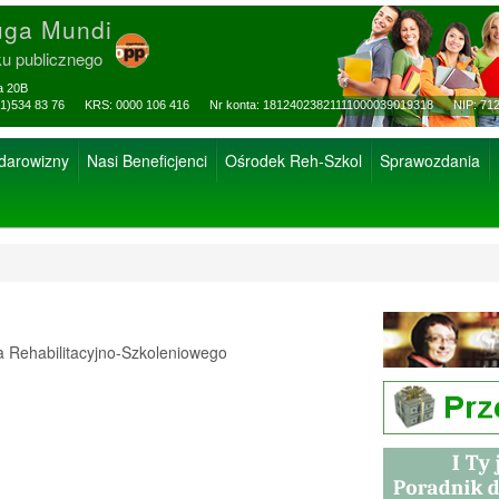
uga Mundi
ku publicznego
za 20B
ax: (81)534 83 76 KRS: 0000 106 416 Nr konta: 18124023821111000039019318 NIP: 712
 darowizny
Nasi Beneficjenci
Ośrodek Reh-Szkol
Sprawozdania
Rehabilitacyjno-Szkoleniowego