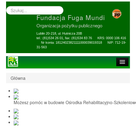
Wyszukiwarka
–
Fundacja Fuga Mundi
wprowadź
poszukiwany
Organizacja pożytku publicznego
zwrot
Lublin 20-218, ul. Hutnicza 20B
tel.: (81)534 26 01, fax: (81)534 83 76 KRS: 0000 106 416
Nr konta: 18124023821111000039019318 NIP: 712-19-
31-563
Strona główna
Główna
O Fundacji
1,5% i darowizny
Możesz pomóc w budowie Ośrodka Rehabilitacyjno-Szkolenio
Nasi Beneficjenci
Ośrodek Reh-Szkol
Sprawozdania