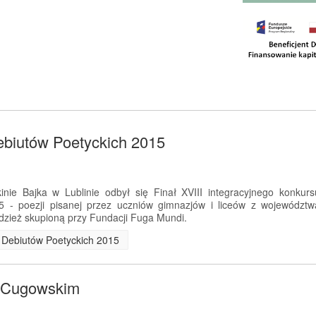
ebiutów Poetyckich 2015
nie Bajka w Lublinie odbył się Finał XVIII integracyjnego konkurs
5 - poezji pisanej przez uczniów gimnazjów i liceów z województw
dzież skupioną przy Fundacji Fuga Mundi.
ch Debiutów Poetyckich 2015
m Cugowskim