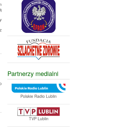
m
ą
y
z
Partnerzy medialni
o
Polskie Radio Lublin
TVP Lublin