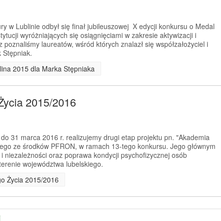
y w Lublinie odbył się finał jubileuszowej X edycji konkursu o Medal
tytucji wyróżniających się osiągnięciami w zakresie aktywizacji i
 poznaliśmy laureatów, wśród których znalazł się współzałożyciel i
 Stępniak.
lina 2015 dla Marka Stępniaka
Życia 2015/2016
 do 31 marca 2016 r. realizujemy drugi etap projektu pn. "Akademia
anego ze środków PFRON, w ramach 13-tego konkursu. Jego głównym
 i niezależności oraz poprawa kondycji psychofizycznej osób
erenie województwa lubelskiego.
go Życia 2015/2016
j