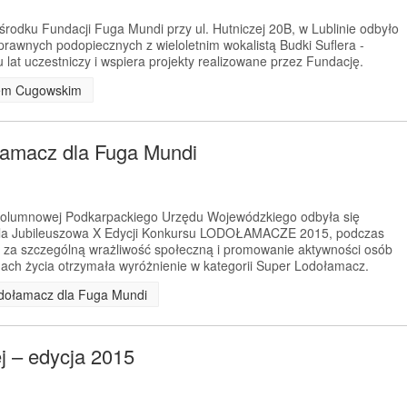
rodku Fundacji Fuga Mundi przy ul. Hutniczej 20B, w Lublinie odbyło
prawnych podopiecznych z wieloletnim wokalistą Budki Suflera -
lat uczestniczy i wspiera projekty realizowane przez Fundację.
ofem Cugowskim
łamacz dla Fuga Mundi
 Kolumnowej Podkarpackiego Urzędu Wojewódzkiego odbyła się
la Jubileuszowa X Edycji Konkursu LODOŁAMACZE 2015, podczas
 za szczególną wrażliwość społeczną i promowanie aktywności osób
ach życia otrzymała wyróżnienie w kategorii Super Lodołamacz.
odołamacz dla Fuga Mundi
ej – edycja 2015