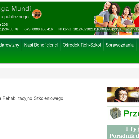
uga Mundi
ku publicznego
za 20B
ax: (81)534 83 76 KRS: 0000 106 416 Nr konta: 18124023821111000039019318 NIP: 712
 darowizny
Nasi Beneficjenci
Ośrodek Reh-Szkol
Sprawozdania
Rehabilitacyjno-Szkoleniowego