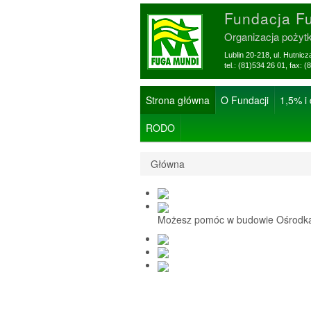
Fundacja F
Organizacja pożyt
Lublin 20-218, ul. Hutnic
tel.: (81)534 26 01, f
Strona główna
O Fundacji
1,5% i
RODO
Główna
Możesz pomóc w budowie Ośrodka 