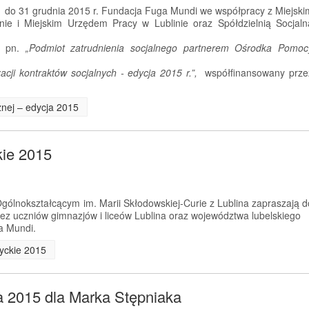
. do 31 grudnia 2015 r. Fundacja Fuga Mundi we współpracy z Miejski
ie i Miejskim Urzędem Pracy w Lublinie oraz Spółdzielnią Socjaln
kt pn.
„Podmiot zatrudnienia socjalnego partnerem Ośrodka Pomoc
cji kontraktów socjalnych - edycja 2015 r.”,
współfinansowany prze
cznej – edycja 2015
kie 2015
ólnokształcącym im. Marii Skłodowskiej-Curie z Lublina zapraszają d
przez uczniów gimnazjów i liceów Lublina oraz województwa lubelskiego
a Mundi.
tyckie 2015
a 2015 dla Marka Stępniaka