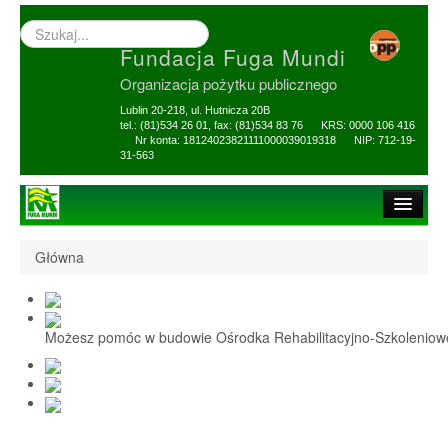
Wyszukiwarka
–
Fundacja Fuga Mundi
wprowadź
poszukiwany
Organizacja pożytku publicznego
zwrot
Lublin 20-218, ul. Hutnicza 20B
tel.: (81)534 26 01, fax: (81)534 83 76 KRS: 0000 106 416
Nr konta: 18124023821111000039019318 NIP: 712-19-
31-563
Strona główna
Główna
O Fundacji
1,5% i darowizny
Możesz pomóc w budowie Ośrodka Rehabilitacyjno-Szkolenio
Nasi Beneficjenci
Ośrodek Reh-Szkol
Sprawozdania