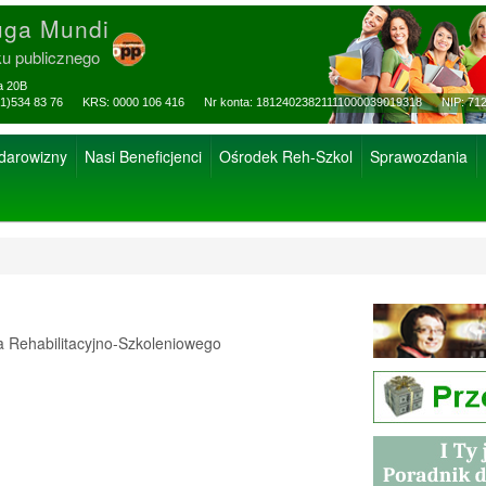
uga Mundi
ku publicznego
za 20B
ax: (81)534 83 76 KRS: 0000 106 416 Nr konta: 18124023821111000039019318 NIP: 712
 darowizny
Nasi Beneficjenci
Ośrodek Reh-Szkol
Sprawozdania
Rehabilitacyjno-Szkoleniowego