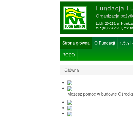
Fundacja F
Organizacja pożyt
Lublin 20-218, ul. Hutnic
tel.: (81)534 26 01, f
Strona główna
O Fundacji
1,5% i
RODO
Główna
Możesz pomóc w budowie Ośrodka 