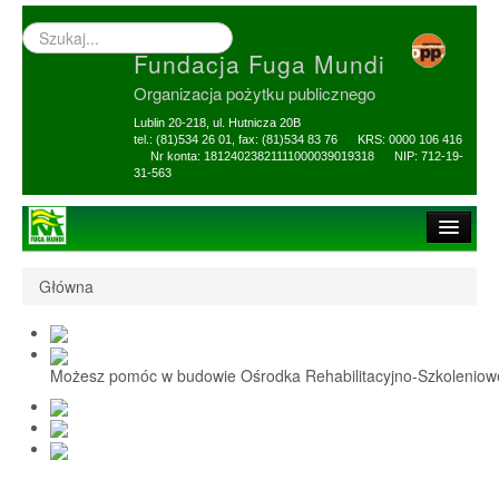
Wyszukiwarka
–
Fundacja Fuga Mundi
wprowadź
poszukiwany
Organizacja pożytku publicznego
zwrot
Lublin 20-218, ul. Hutnicza 20B
tel.: (81)534 26 01, fax: (81)534 83 76 KRS: 0000 106 416
Nr konta: 18124023821111000039019318 NIP: 712-19-
31-563
Strona główna
Główna
O Fundacji
1,5% i darowizny
Możesz pomóc w budowie Ośrodka Rehabilitacyjno-Szkolenio
Nasi Beneficjenci
Ośrodek Reh-Szkol
Sprawozdania