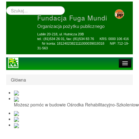
Wyszukiwarka
–
Fundacja Fuga Mundi
wprowadź
poszukiwany
Organizacja pożytku publicznego
zwrot
Lublin 20-218, ul. Hutnicza 20B
tel.: (81)534 26 01, fax: (81)534 83 76 KRS: 0000 106 416
Nr konta: 18124023821111000039019318 NIP: 712-19-
31-563
Strona główna
Główna
O Fundacji
1,5% i darowizny
Możesz pomóc w budowie Ośrodka Rehabilitacyjno-Szkolenio
Nasi Beneficjenci
Ośrodek Reh-Szkol
Sprawozdania