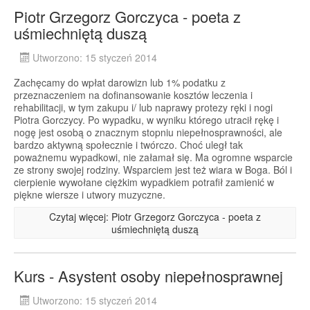
Piotr Grzegorz Gorczyca - poeta z
uśmiechniętą duszą
Utworzono: 15 styczeń 2014
Zachęcamy do wpłat darowizn lub 1% podatku z
przeznaczeniem na dofinansowanie kosztów leczenia i
rehabilitacji, w tym zakupu i/ lub naprawy protezy ręki i nogi
Piotra Gorczycy. Po wypadku, w wyniku którego utracił rękę i
nogę jest osobą o znacznym stopniu niepełnosprawności, ale
bardzo aktywną społecznie i twórczo. Choć uległ tak
poważnemu wypadkowi, nie załamał się. Ma ogromne wsparcie
ze strony swojej rodziny. Wsparciem jest też wiara w Boga. Ból i
cierpienie wywołane ciężkim wypadkiem potrafił zamienić w
piękne wiersze i utwory muzyczne.
Czytaj więcej: Piotr Grzegorz Gorczyca - poeta z
uśmiechniętą duszą
Kurs - Asystent osoby niepełnosprawnej
Utworzono: 15 styczeń 2014