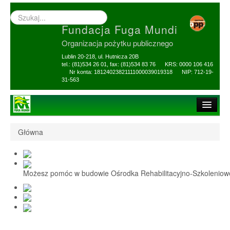
Wyszukiwarka
–
Fundacja Fuga Mundi
wprowadź
poszukiwany
Organizacja pożytku publicznego
zwrot
Lublin 20-218, ul. Hutnicza 20B
tel.: (81)534 26 01, fax: (81)534 83 76 KRS: 0000 106 416
Nr konta: 18124023821111000039019318 NIP: 712-19-
31-563
Strona główna
Główna
O Fundacji
1,5% i darowizny
Możesz pomóc w budowie Ośrodka Rehabilitacyjno-Szkolenio
Nasi Beneficjenci
Ośrodek Reh-Szkol
Sprawozdania