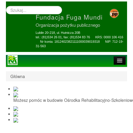
Wyszukiwarka
–
Fundacja Fuga Mundi
wprowadź
poszukiwany
Organizacja pożytku publicznego
zwrot
Lublin 20-218, ul. Hutnicza 20B
tel.: (81)534 26 01, fax: (81)534 83 76 KRS: 0000 106 416
Nr konta: 18124023821111000039019318 NIP: 712-19-
31-563
Strona główna
Główna
O Fundacji
1,5% i darowizny
Możesz pomóc w budowie Ośrodka Rehabilitacyjno-Szkolenio
Nasi Beneficjenci
Ośrodek Reh-Szkol
Sprawozdania