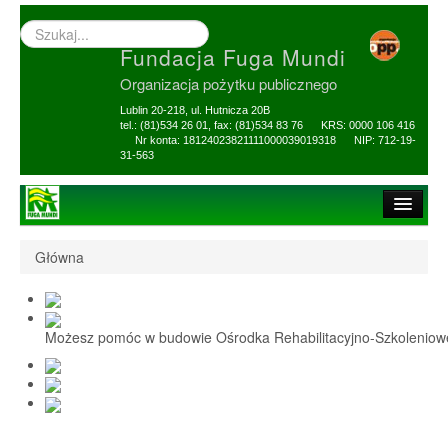
Wyszukiwarka
–
Fundacja Fuga Mundi
wprowadź
poszukiwany
Organizacja pożytku publicznego
zwrot
Lublin 20-218, ul. Hutnicza 20B
tel.: (81)534 26 01, fax: (81)534 83 76 KRS: 0000 106 416
Nr konta: 18124023821111000039019318 NIP: 712-19-
31-563
Strona główna
Główna
O Fundacji
1,5% i darowizny
Możesz pomóc w budowie Ośrodka Rehabilitacyjno-Szkolenio
Nasi Beneficjenci
Ośrodek Reh-Szkol
Sprawozdania